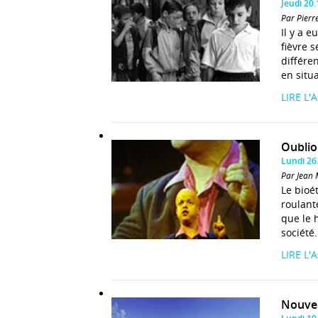
Jeudi 20
Par Pierr
Il y a 
fièvre 
différen
en situa
LIRE L'
Oublion
Lundi 26
Par Jean 
Le bioé
roulant
que le 
société.
LIRE L'
Nouvea