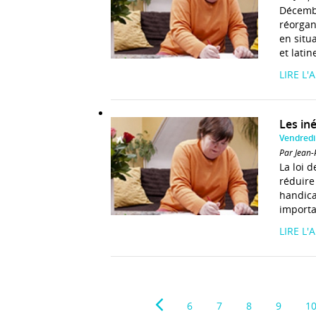
Décembr
réorgan
en situ
et latin
LIRE L'
Les in
Vendredi
Par Jean-
La loi 
réduire
handicap
importa
LIRE L'
6
7
8
9
1