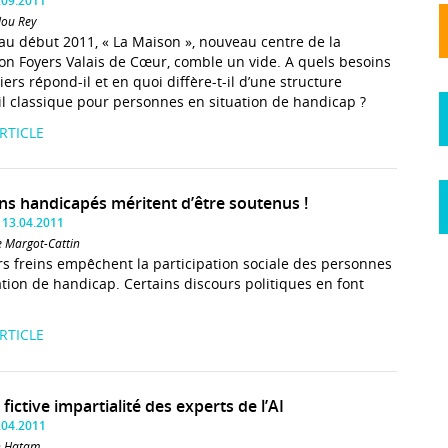
.09.2011
lou Rey
au début 2011, « La Maison », nouveau centre de la
on Foyers Valais de Cœur, comble un vide. A quels besoins
iers répond-il et en quoi diffère-t-il d’une structure
il classique pour personnes en situation de handicap ?
ARTICLE
ns handicapés méritent d’être soutenus !
 13.04.2011
e Margot-Cattin
rs freins empêchent la participation sociale des personnes
ation de handicap. Certains discours politiques en font
ARTICLE
 fictive impartialité des experts de l’AI
.04.2011
in Hatam