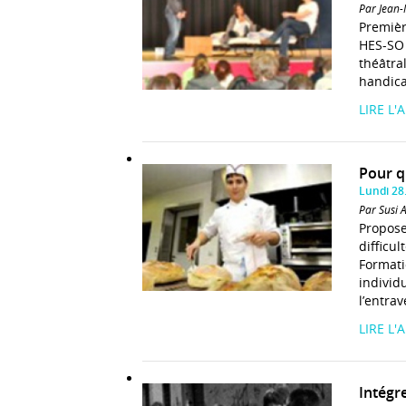
Par Jean-
Premièr
HES-SO 
théâtra
handic
LIRE L'
Pour q
Lundi 28
Par Susi 
Propose
difficu
Formati
individ
l’entrav
LIRE L'
Intégre