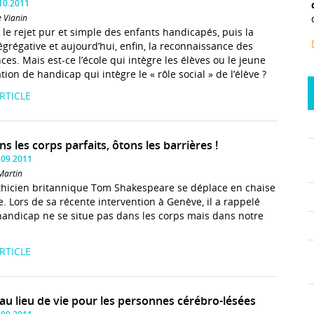
.10.2011
e Vianin
eu le rejet pur et simple des enfants handicapés, puis la
ségrégative et aujourd’hui, enfin, la reconnaissance des
ces. Mais est-ce l’école qui intègre les élèves ou le jeune
tion de handicap qui intègre le « rôle social » de l’élève ?
ARTICLE
s les corps parfaits, ôtons les barrières !
.09.2011
Martin
thicien britannique Tom Shakespeare se déplace en chaise
e. Lors de sa récente intervention à Genève, il a rappelé
handicap ne se situe pas dans les corps mais dans notre
ARTICLE
u lieu de vie pour les personnes cérébro-lésées