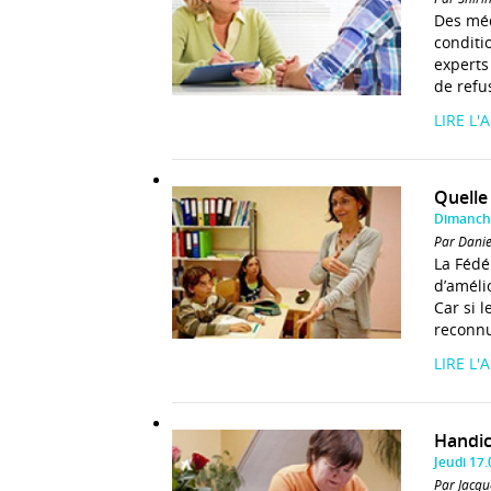
Des méd
conditi
experts
de refu
LIRE L'
Quelle
Dimanch
Par Dani
La Fédé
d’améli
Car si 
reconnu
LIRE L'
Handic
Jeudi 17
Par Jacqu