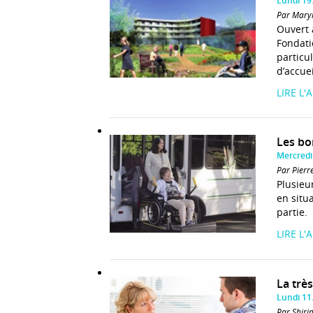
Lundi 19
Par Mary
Ouvert 
Fondati
particul
d’accue
LIRE L'
Les bo
Mercredi
Par Pierr
Plusieu
en situ
partie.
LIRE L'
La très
Lundi 11
Par Shir