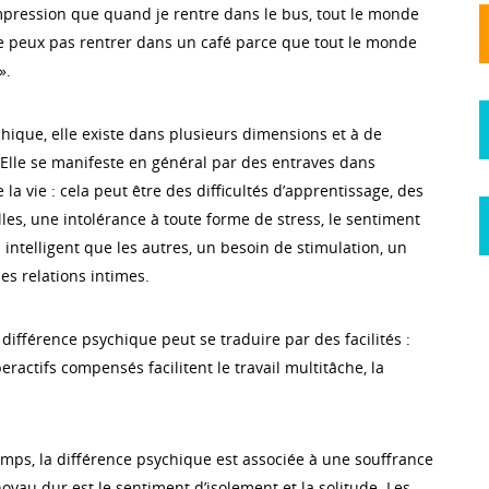
l’impression que quand je rentre dans le bus, tout le monde
ne peux pas rentrer dans un café parce que tout le monde
».
hique, elle existe dans plusieurs dimensions et à de
 Elle se manifeste en général par des entraves dans
la vie : cela peut être des difficultés d’apprentissage, des
elles, une intolérance à toute forme de stress, le sentiment
intelligent que les autres, un besoin de stimulation, un
s relations intimes.
la différence psychique peut se traduire par des facilités :
eractifs compensés facilitent le travail multitâche, la
emps, la différence psychique est associée à une souffrance
 noyau dur est le sentiment d’isolement et la solitude. Les