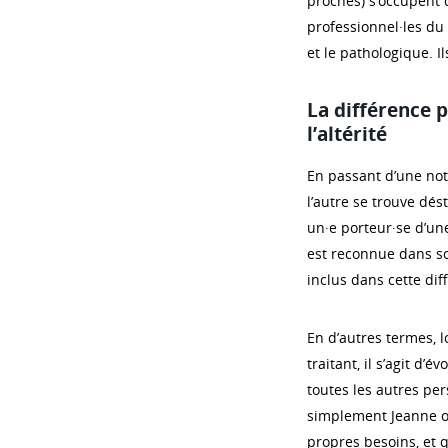
proches) s’occupent 
professionnel·les du 
et le pathologique. 
La différence 
l’altérité
En passant d’une not
l’autre se trouve dést
un·e porteur·se d’un
est reconnue dans s
inclus dans cette diff
En d’autres termes, 
traitant, il s’agit d
toutes les autres per
simplement Jeanne ou 
propres besoins, et q