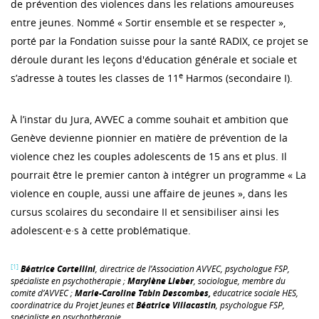
de prévention des violences dans les relations amoureuses
entre jeunes. Nommé « Sortir ensemble et se respecter »,
porté par la Fondation suisse pour la santé RADIX, ce projet se
déroule durant les leçons d'éducation générale et sociale et
e
s’adresse à toutes les classes de 11
Harmos (secondaire I).
À l’instar du Jura, AVVEC a comme souhait et ambition que
Genève devienne pionnier en matière de prévention de la
violence chez les couples adolescents de 15 ans et plus. Il
pourrait être le premier canton à intégrer un programme « La
violence en couple, aussi une affaire de jeunes », dans les
cursus scolaires du secondaire II et sensibiliser ainsi les
adolescent·e·s à cette problématique.
[1]
Béatrice Cortellini
, directrice de l’Association AVVEC, psychologue FSP,
spécialiste en psychothérapie ;
Marylène Lieber
, sociologue, membre du
comité d’AVVEC ;
Marie-Caroline Tabin Descombes,
éducatrice sociale HES,
coordinatrice du Projet Jeunes et
Béatrice Villacastin
, psychologue FSP,
spécialiste en psychothérapie