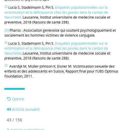
[2]
Lucia S, Stadelmann S, Pin S.
Enquêtes populationnelles sur la
victimisation et la délinquance chez les jeunes dans le canton de
Neuchâtel
. Lausanne, Institut universitaire de médecine sociale et
préventive, 2018 (Raisons de santé 288).
[3]
Pharos : Association genevoise qui soutient psychologiquement et
socialement les hommes victimes de violence conjugale.
[4]
Lucia S, Stadelmann S, Pin S.
Enquêtes populationnelles sur la
victimisation et la délinquance chez les jeunes dans le canton de
Neuchâtel
. Lausanne, Institut universitaire de médecine sociale et
préventive, 2018 (Raisons de santé 288).
[5]
Averdijk M, Müller-Johnson K, Eisner M. Victimisation sexuelle des
enfants et des adolescents en Suisse, Rapport final pour l’UBS Optimus
Foundation, 2011.
Genre
Article suivant
43 / 156