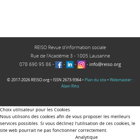
REISO Revue d'information sociale
Rue de l'Académie 3
-
1005
Lausanne
078 690 95 86
-
-
-
-
info@reiso.org
© 2017-2026 REISO.org • ISSN 2673-9364 •
Plan du site
•
Webmaster :
Alain Rihs
Choix utilisateur pour les Cookies
Nous utilisons des cookies afin de vous proposer les meilleurs
services possibles. Si vous déclinez l'utilisation de ces cookies, le
site web pourrait ne pas fonctionner correctement.
Analytique