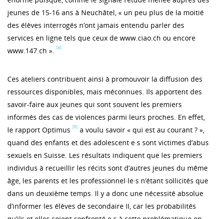
jeunes de 15-16 ans à Neuchâtel, « un peu plus de la moitié
des élèves interrogés n’ont jamais entendu parler des
services en ligne tels que ceux de www.ciao.ch ou encore
[4]
www.147.ch ».
Ces ateliers contribuent ainsi à promouvoir la diffusion des
ressources disponibles, mais méconnues. Ils apportent des
savoir-faire aux jeunes qui sont souvent les premiers
informés des cas de violences parmi leurs proches. En effet,
[5]
le rapport Optimus
a voulu savoir « qui est au courant ? »,
quand des enfants et des adolescent·e·s sont victimes d’abus
sexuels en Suisse. Les résultats indiquent que les premiers
individus à recueillir les récits sont d’autres jeunes du même
âge, les parents et les professionnel·le·s n’étant sollicités que
dans un deuxième temps. Il y a donc une nécessité absolue
d’informer les élèves de secondaire II, car les probabilités
qu’ils et elles soient confronté·e·s à cette problématique en