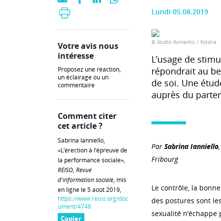
Lundi 05.08.2019
© Studio Romantic / Fotolia
Votre avis nous
intéresse
L’usage de stim
Proposez une réaction,
répondrait au be
un éclairage ou un
de soi. Une étud
commentaire
auprès du partena
Comment citer
cet article ?
Sabrina Ianniello,
Par
Sabrina Ianniello
«L’érection à l’épreuve de
Fribourg
la performance sociale»,
REISO, Revue
d'information sociale
, mis
Le contrôle, la bonne
en ligne le 5 août 2019,
https://www.reiso.org/doc
des postures sont le
ument/4748
sexualité n’échappe 
Copier