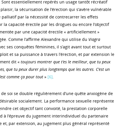
 Sont essentiellement repérés un usage tantôt récréatif
plaisir, la sécurisation de l’érection qui s’avère vulnérable
e palliatif par la nécessité de contrecarrer les effets
r la capacité érectile par les drogues ou encore l’objectif
ntée par une capacité érectile « artificiellement »
ée. Comme l’affirme Alexandre qui utilise du
Viagra
c ses conquêtes féminines, il s’agit avant tout et surtout
oit et sa puissance à travers l’érection, et par extension le
ement dit «
toujours montrer que t’es le meilleur
,
que tu peux
res, que tu peux durer plus longtemps que les autres. C’est un
c’est comme ça pour tout
»
[6]
.
 de soi se double régulièrement d’une quête anxiogène de
 désirable socialement. La performance sexuelle représente
indre cet objectif tant convoité, la prestation corporelle
d à l’épreuve du jugement interindividuel du partenaire
et, par extension, au jugement plus général représenté