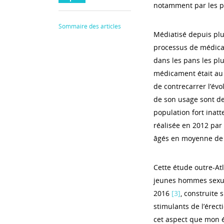
notamment par les p
Sommaire des articles
Médiatisé depuis plu
processus de médical
dans les pans les plus
médicament était au 
de contrecarrer l’évol
de son usage sont de
population fort inat
réalisée en 2012 par
âgés en moyenne de
Cette étude outre-Atl
jeunes hommes sexue
2016
[3]
, construite 
stimulants de l’érec
cet aspect que mon é