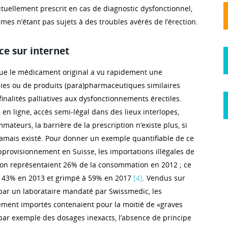
uellement prescrit en cas de diagnostic dysfonctionnel,
es n’étant pas sujets à des troubles avérés de l’érection.
e sur internet
ue le médicament original a vu rapidement une
pies ou de produits (para)pharmaceutiques similaires
nalités palliatives aux dysfonctionnements érectiles.
en ligne, accès semi-légal dans des lieux interlopes,
ateurs, la barrière de la prescription n’existe plus, si
t jamais existé. Pour donner un exemple quantifiable de ce
provisionnement en Suisse, les importations illégales de
tion représentaient 26% de la consommation en 2012 ; ce
à 43% en 2013 et grimpé à 59% en 2017
[4]
. Vendus sur
 par un laborataire mandaté par Swissmedic, les
ment importés contenaient pour la moitié de «graves
 par exemple des dosages inexacts, l’absence de principe