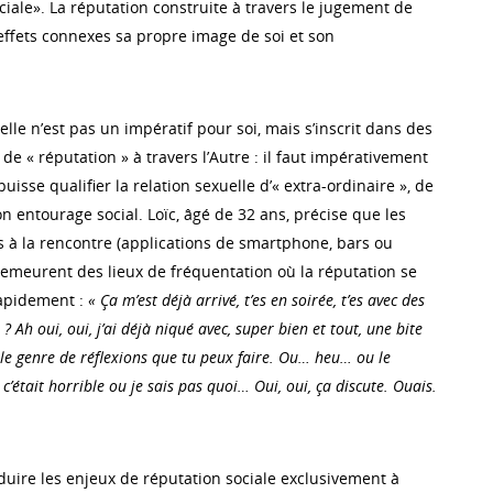
ciale». La réputation construite à travers le jugement de
 effets connexes sa propre image de soi et son
le n’est pas un impératif pour soi, mais s’inscrit dans des
e « réputation » à travers l’Autre : il faut impérativement
uisse qualifier la relation sexuelle d’« extra-ordinaire », de
n entourage social. Loïc, âgé de 32 ans, précise que les
s à la rencontre (applications de smartphone, bars ou
emeurent des lieux de fréquentation où la réputation se
rapidement :
« Ça m’est déjà arrivé, t’es en soirée, t’es avec des
 ? Ah oui, oui, j’ai déjà niqué avec, super bien et tout, une bite
t le genre de réflexions que tu peux faire. Ou… heu… ou le
 c’était horrible ou je sais pas quoi… Oui, oui, ça discute. Ouais.
éduire les enjeux de réputation sociale exclusivement à