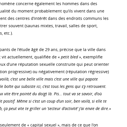
hénomène concerne également les hommes dans des
ualité du moment probablement qu’ils vivent dans une
agent des centres d’intérêt dans des endroits communs les
er souvent (saunas mixtes, travail, salles de sport,
, etc.).
pants de l’étude âgé de 29 ans, précise que la ville dans
t vit actuellement, qualifiée de «
petit bled
», exemplifie
eux d’une réputation sexuelle construite qui peut orienter
tion progressive) ou négativement (réputation régressive)
voilà, c’est une belle ville mais c’est une ville qui papote
 boîte qui subsiste ici, c’est tous les gens qui s’y retrouvent.
 vite être pointé du doigt là. Pis… tout va se savoir, d’où
t positif.
Même si c’est un coup d’un soir, ben voilà, si elle te
 ça peut vite te griller un ‘secteur d’activité’ j’ai envie de dire.»
s seulement de « capital sexuel », mais de ce que l’on