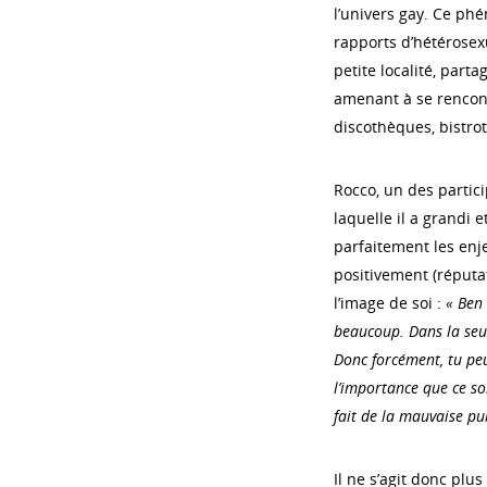
l’univers gay. Ce p
rapports d’hétérosex
petite localité, part
amenant à se rencontr
discothèques, bistrots
Rocco, un des partici
laquelle il a grandi e
parfaitement les enj
positivement (réputa
l’image de soi :
«
Ben 
beaucoup. Dans la seule
Donc forcément, tu peux
l’importance que ce soi
fait de la mauvaise pub,
Il ne s’agit donc plu