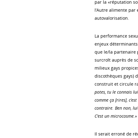
par la «réputation so
l’Autre alimente par
autovalorisation.
La performance sexuel
enjeux déterminants d
que le/la partenaire p
surcroît auprès de so
milieux gays propice
discothèques gays) d
construit et circule 
potes, tu le connais lui
comme ça [rires], c’es
contraire. Ben non, lui
C’est un microcosme.»
Il serait erroné de r