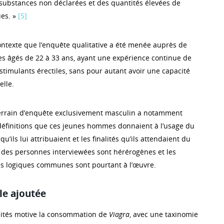
e substances non déclarées et des quantités élevées de
ues. »
[5]
ontexte que l’enquête qualitative a été menée auprès de
 âgés de 22 à 33 ans, ayant une expérience continue de
timulants érectiles, sans pour autant avoir une capacité
elle.
terrain d’enquête exclusivement masculin a notamment
 définitions que ces jeunes hommes donnaient à l’usage du
’ils lui attribuaient et les finalités qu’ils attendaient du
ls des personnes interviewées sont hérérogènes et les
des logiques communes sont pourtant à l’œuvre.
le ajoutée
alités motive la consommation de
Viagra
, avec une taxinomie