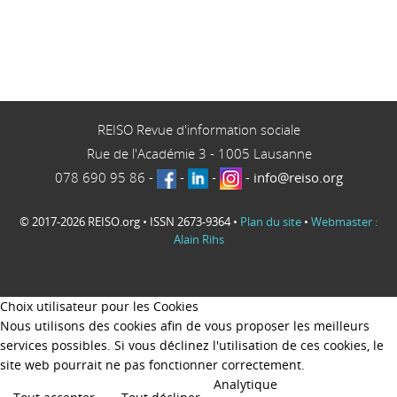
REISO Revue d'information sociale
Rue de l'Académie 3
-
1005
Lausanne
078 690 95 86
-
-
-
-
info@reiso.org
© 2017-2026 REISO.org • ISSN 2673-9364 •
Plan du site
•
Webmaster :
Alain Rihs
Choix utilisateur pour les Cookies
Nous utilisons des cookies afin de vous proposer les meilleurs
services possibles. Si vous déclinez l'utilisation de ces cookies, le
site web pourrait ne pas fonctionner correctement.
Analytique