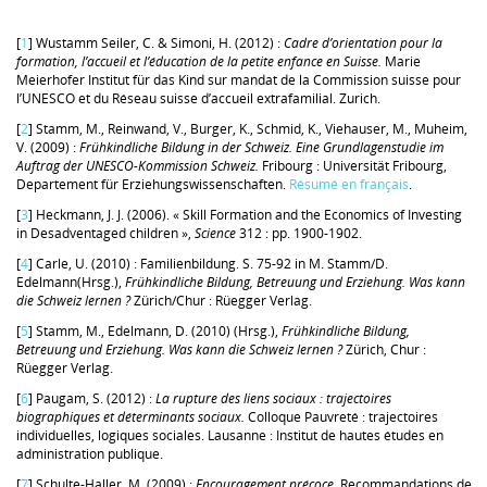
[
1
] Wustamm Seiler, C. & Simoni, H. (2012) :
Cadre d’orientation pour la
formation, l’accueil et l’éducation de la petite enfance en Suisse.
Marie
Meierhofer Institut für das Kind sur mandat de la Commission suisse pour
l’UNESCO et du Réseau suisse d’accueil extrafamilial. Zurich.
[
2
] Stamm, M., Reinwand, V., Burger, K., Schmid, K., Viehauser, M., Muheim,
V. (2009) :
Frühkindliche Bildung in der Schweiz. Eine Grundlagenstudie im
Auftrag der UNESCO-Kommission Schweiz.
Fribourg : Universität Fribourg,
Departement für Erziehungswissenschaften.
Résumé en français
.
[
3
] Heckmann, J. J. (2006). « Skill Formation and the Economics of Investing
in Desadventaged children »,
Science
312 : pp. 1900-1902.
[
4
] Carle, U. (2010) : Familienbildung. S. 75-92 in M. Stamm/D.
Edelmann(Hrsg.),
Frühkindliche Bildung, Betreuung und Erziehung. Was kann
die Schweiz lernen ?
Zürich/Chur : Rüegger Verlag.
[
5
] Stamm, M., Edelmann, D. (2010) (Hrsg.),
Frühkindliche Bildung,
Betreuung und Erziehung. Was kann die Schweiz lernen ?
Zürich, Chur :
Rüegger Verlag.
[
6
] Paugam, S. (2012) :
La rupture des liens sociaux : trajectoires
biographiques et déterminants sociaux.
Colloque Pauvreté : trajectoires
individuelles, logiques sociales. Lausanne : Institut de hautes études en
administration publique.
[
7
] Schulte-Haller, M. (2009) :
Encouragement précoce.
Recommandations de