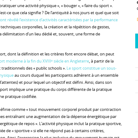
atiquer une activité physique », « bouger », « faire du sport ».
st-ce que cela signifie ? De l’antiquité à nos jours et quel que soit
ont révélé l’existence d’activités caractérisées par la performance
e techniques corporelles, la création et la répétition de gestes,
 la délimitation d’un lieu dédié et, souvent, une forme de
sport, dont la définition et les critères font encore débat, on peut
rt moderne à la fin du XVIIIᵉ siècle en Angleterre
, à partir de la
traditionnels des « public schools ».
Le sport constitue un sous-
physique
au cours duquel les participants adhèrent à un ensemble
ttentes) et pour lequel un objectif est défini. Ainsi, dans son
port implique une pratique du corps différente de la pratique
une pratique codifiée.
 définie comme « tout mouvement corporel produit par contraction
ues entraînant une augmentation de la dépense énergétique par
rgétique de repos ». L’activité physique inclut la pratique sportive,
ée de « sportive » si elle ne répond pas à certains critères,
on. Ainsi, l’expression la plus inclusive du mouvement humain est