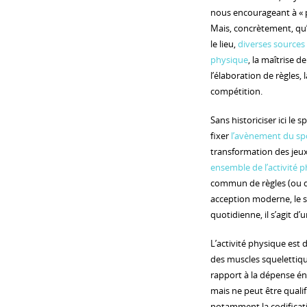
nous encourageant à « pr
Mais, concrètement, qu’e
le lieu,
diverses sources 
physique
, la maîtrise d
l’élaboration de règles,
compétition.
Sans historiciser ici le 
fixer
l’avènement du spo
transformation des jeux 
ensemble de l’activité 
commun de règles (ou d’a
acception moderne, le s
quotidienne, il s’agit d’
L’activité physique est
des muscles squelettiq
rapport à la dépense éne
mais ne peut être qualifi
notamment la codificati