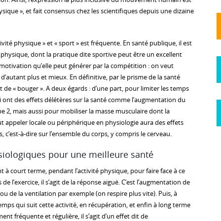
hysique », et fait consensus chez les scientifiques depuis une dizaine
vité physique » et « sport » est fréquente. En santé publique, il est
té physique, dont la pratique dite sportive peut être un excellent
motivation qu’elle peut générer par la compétition : on veut
d’autant plus et mieux. En définitive, par le prisme de la santé
t de « bouger ». A deux égards : d’une part, pour limiter les temps
i ont des effets délétères sur la santé comme l’augmentation du
pe 2, mais aussi pour mobiliser la masse musculaire dont la
eut appeler locale ou périphérique en physiologie aura des effets
 c’est-à-dire sur l’ensemble du corps, y compris le cerveau.
siologiques pour une meilleure santé
t à court terme, pendant l’activité physique, pour faire face à ce
s de l’exercice, il s’agit de la réponse aiguë. C’est l’augmentation de
ou de la ventilation par exemple (on respire plus vite). Puis, à
ps qui suit cette activité, en récupération, et enfin à long terme
ment fréquente et régulière, il s’agit d’un effet dit de