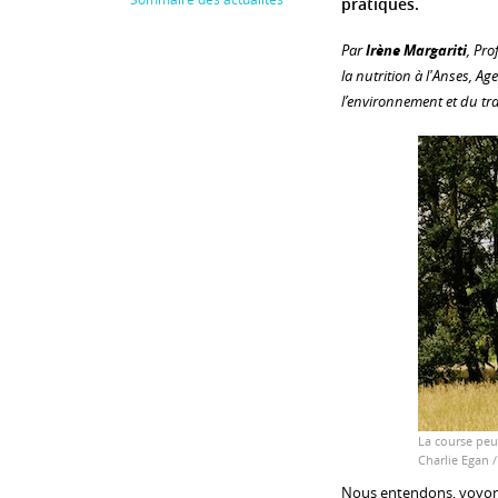
pratiques.
Par
Irène Margariti
, Pro
la nutrition à l'Anses, Ag
l’environnement et du tra
La course peu
Charlie Egan 
Nous entendons, voyons