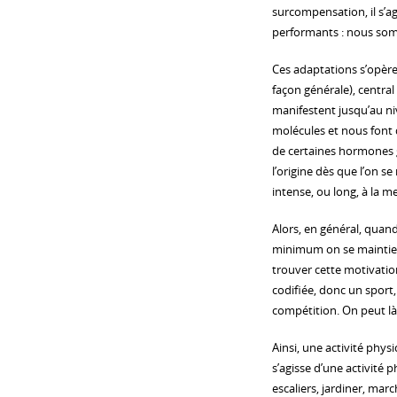
surcompensation, il s’a
performants : nous som
Ces adaptations s’opère
façon générale), centra
manifestent jusqu’au ni
molécules et nous font d
de certaines hormones g
l’origine dès que l’on 
intense, ou long, à la 
Alors, en général, qua
minimum on se maintient
trouver cette motivation 
codifiée, donc un sport
compétition. On peut là a
Ainsi, une activité phys
s’agisse d’une activité 
escaliers, jardiner, mar