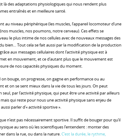
git là des adaptations physiologiques qui nous rendent plus
mes entraînés et en meilleure santé.
nt au niveau périphérique (les muscles, l’appareil locomoteur d’une
l (nos muscles, nos poumons, notre cerveau). Ces effets se
veau le plus intime de nos cellules avec de nouveaux messages des
u bien… Tout cela se fait aussi par la modification de la production
râce aux messages cellulaires dont l’activité physique est à
se met en mouvement, et ce d’autant plus que le mouvement est
mesure de nos capacités physiques du moment.
nd on bouge, on progresse, on gagne en performance ou au
 et on se sent mieux dans la vie de tous les jours. On peut
seul, par l’activité physique, qui peut être une activité par ailleurs
, mais qui reste pour nous une activité physique sans enjeu de
ussi parler d’« activité sportive ».
ique n’est pas nécessairement sportive. Il suffit de bouger pour qu’il
physique au sens où les scientifiques l’entendent : monter des
cher dans la rue, ou dans la nature.
C’est la durée, le rythme,