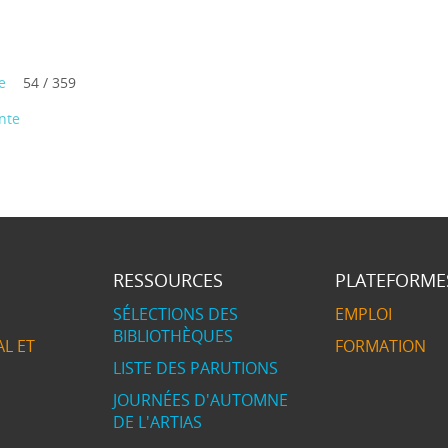
e
54 / 359
nte
RESSOURCES
PLATEFORME
SÉLECTIONS DES
EMPLOI
BIBLIOTHÈQUES
L ET
FORMATION
LISTE DES PARUTIONS
JOURNÉES D'AUTOMNE
DE L'ARTIAS