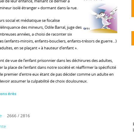
uel de leur enfance, menant ce dernier à
mineur isolé étranger » dormant dans la rue.
s social et médiatique se focalise
délinquance des mineurs, Odile Barral, juge des
breuses années, a choisi de raconter six
es (enfants-miroirs, enfants-boucliers, enfants-trésors de guerre…)
adultes, en se plaçant « à hauteur d’enfant ».
int de vue de l’enfant prisonnier dans les déchirures des adultes,
 la place de l’enfant dans notre société et réaffirmer la spécificité
 : le premier d’entre eux étant de pas décider comme un adulte en
devoir assumer la culpabilité de choix douloureux.
ions érès
e
2666 / 2816
nte