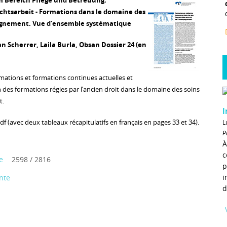
m Bereich Pflege und Betreuung.
chtsarbeit - Formations dans le domaine des
agnement. Vue d’ensemble systématique
n Scherrer, Laila Burla, Obsan Dossier 24 (en
ations et formations continues actuelles et
on des formations régies par l’ancien droit dans le domaine des soins
t.
I
f (avec deux tableaux récapitulatifs en français en pages 33 et 34).
L
P
À
c
e
2598 / 2816
p
i
nte
d