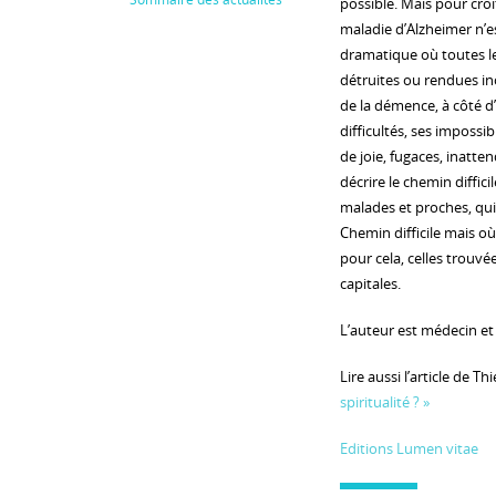
possible. Mais pour croît
maladie d’Alzheimer n’e
dramatique où toutes le
détruites ou rendues ino
de la démence, à côté d’
difficultés, ses impossi
de joie, fugaces, inatten
décrire le chemin diffic
malades et proches, qui
Chemin difficile mais o
pour cela, celles trouvé
capitales.
L’auteur est médecin et
Lire aussi l’article de T
spiritualité ? »
Editions Lumen vitae