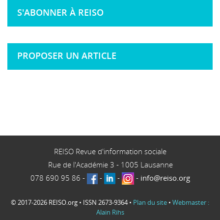
S'ABONNER À REISO
PROPOSER UN ARTICLE
REISO Revue d'information sociale
Rue de l'Académie 3
-
1005
Lausanne
078 690 95 86
-
-
-
-
info@reiso.org
© 2017-2026 REISO.org • ISSN 2673-9364 •
Plan du site
•
Webmaster :
Alain Rihs