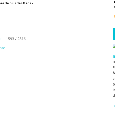
es de plus de 60 ans.»
e
1593 / 2816
nte
I
L
P
À
c
p
i
d