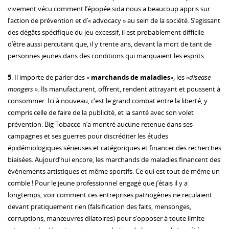
vivement vécu comment l’épopée sida nous a beaucoup appris sur
l’action de prévention et d’« advocacy » au sein de la société. S’agissant
des dégâts spécifique du jeu excessif, il est probablement difficile
d’être aussi percutant que, il y trente ans, devant la mort de tant de
personnes jeunes dans des conditions qui marquaient les esprits.
5
. Il importe de parler des «
marchands de maladies
», les
«
disease
mongers
»
. Ils manufacturent, offrent, rendent attrayant et poussent à
consommer. Ici à nouveau, c’est le grand combat entre la liberté, y
compris celle de faire de la publicité, et la santé avec son volet
prévention. Big Tobacco n’a montré aucune retenue dans ses
campagnes et ses guerres pour discréditer les études
épidémiologiques sérieuses et catégoriques et financer des recherches
biaisées. Aujourd’hui encore, les marchands de maladies financent des
évènements artistiques et même sportifs. Ce qui est tout de même un
comble ! Pour le jeune professionnel engagé que j’étais il y a
longtemps, voir comment ces entreprises pathogènes ne reculaient
devant pratiquement rien (falsification des faits, mensonges,
corruptions, manœuvres dilatoires) pour s’opposer à toute limite