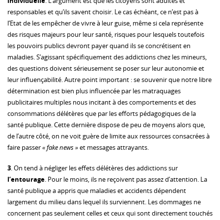
individuelle
. L’argument est que les citoyens sont adultes et
responsables et qu’ils savent choisir. Le cas échéant, ce n’est pas à
l’Etat de les empêcher de vivre à leur guise, même si cela représente
des risques majeurs pour leur santé, risques pour lesquels toutefois
les pouvoirs publics devront payer quand ils se concrétisent en
maladies. S’agissant spécifiquement des addictions chez les mineurs,
des questions doivent sérieusement se poser sur leur autonomie et
leur influençabilité. Autre point important : se souvenir que notre libre
détermination est bien plus influencée par les matraquages
publicitaires multiples nous incitant à des comportements et des
consommations délétères que par les efforts pédagogiques de la
santé publique. Cette dernière dispose de peu de moyens alors que,
de l’autre côté, on ne voit guère de limite aux ressources consacrées à
faire passer
« fake news »
et messages attrayants.
3
. On tend à négliger les effets délétères des addictions sur
l’entourage
. Pour le moins, ils ne reçoivent pas assez d’attention. La
santé publique a appris que maladies et accidents dépendent
largement du milieu dans lequel ils surviennent. Les dommages ne
concernent pas seulement celles et ceux qui sont directement touchés