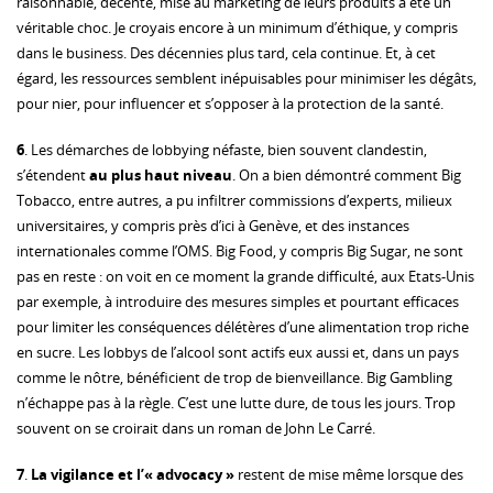
raisonnable, décente, mise au marketing de leurs produits a été un
véritable choc. Je croyais encore à un minimum d’éthique, y compris
dans le business. Des décennies plus tard, cela continue. Et, à cet
égard, les ressources semblent inépuisables pour minimiser les dégâts,
pour nier, pour influencer et s’opposer à la protection de la santé.
6
. Les démarches de lobbying néfaste, bien souvent clandestin,
s’étendent
au plus haut niveau
. On a bien démontré comment Big
Tobacco, entre autres, a pu infiltrer commissions d’experts, milieux
universitaires, y compris près d’ici à Genève, et des instances
internationales comme l’OMS. Big Food, y compris Big Sugar, ne sont
pas en reste : on voit en ce moment la grande difficulté, aux Etats-Unis
par exemple, à introduire des mesures simples et pourtant efficaces
pour limiter les conséquences délétères d’une alimentation trop riche
en sucre. Les lobbys de l’alcool sont actifs eux aussi et, dans un pays
comme le nôtre, bénéficient de trop de bienveillance. Big Gambling
n’échappe pas à la règle. C’est une lutte dure, de tous les jours. Trop
souvent on se croirait dans un roman de John Le Carré.
7
.
La vigilance et l’« advocacy »
restent de mise même lorsque des