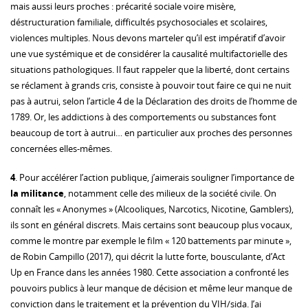
mais aussi leurs proches : précarité sociale voire misère,
déstructuration familiale, difficultés psychosociales et scolaires,
violences multiples. Nous devons marteler qu’il est impératif d’avoir
une vue systémique et de considérer la causalité multifactorielle des
situations pathologiques. Il faut rappeler que la liberté, dont certains
se réclament à grands cris, consiste à pouvoir tout faire ce qui ne nuit
pas à autrui, selon l’article 4 de la Déclaration des droits de l’homme de
1789. Or, les addictions à des comportements ou substances font
beaucoup de tort à autrui… en particulier aux proches des personnes
concernées elles-mêmes.
4
. Pour accélérer l’action publique, j’aimerais souligner l’importance de
la militance
, notamment celle des milieux de la société civile. On
connaît les « Anonymes » (Alcooliques, Narcotics, Nicotine, Gamblers),
ils sont en général discrets. Mais certains sont beaucoup plus vocaux,
comme le montre par exemple le film « 120 battements par minute »,
de Robin Campillo (2017), qui décrit la lutte forte, bousculante, d’Act
Up en France dans les années 1980. Cette association a confronté les
pouvoirs publics à leur manque de décision et même leur manque de
conviction dans le traitement et la prévention du VIH/sida. J’ai