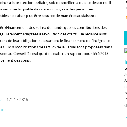
inte à la protection tarifaire, soit de sacrifier la qualité des soins. Il
issant que la qualité des soins octroyés à des personnes
ables ne puisse plus être assurée de manière satisfaisante.
t «Financement des soins» demande que les contributions des
égulièrement adaptées à l’évolution des coûts. Elle réclame aussi
tent de leur obligation et assument le financement de l’intégralité
és. Trois modifications de l’art. 25 de la LaMal sont proposées dans
ssées au Conseil fédéral qui doit établir un rapport pour l’été 2018
ancement des soins.
I
L
P
À
c
p
i
e
1714 / 2815
d
nte