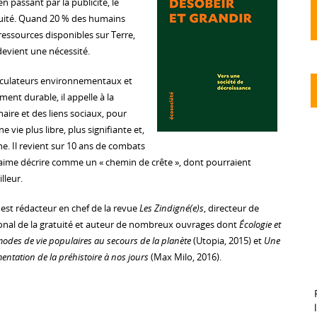
en passant par la publicité, le
tuité. Quand 20 % des humains
ressources disponibles sur Terre,
devient une nécessité.
péculateurs environnementaux et
nt durable, il appelle à la
naire et des liens sociaux, pour
e vie plus libre, plus signifiante et,
e. Il revient sur 10 ans de combats
l aime décrire comme un « chemin de crête », dont pourraient
lleur.
est rédacteur en chef de la revue
Les Zindigné(e)s
, directeur de
ional de la gratuité et auteur de nombreux ouvrages dont
Écologie et
modes de vie populaires au secours de la planète
(Utopia, 2015) et
Une
imentation de la préhistoire à nos jours
(Max Milo, 2016).