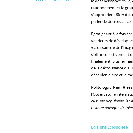
la désobéissance civile, 
rationnement et la gra
s’approprient 86 % des 
parler de décroissance 
Égratignant à la fois s
vendeurs de développeme
« croissance » de l’imagi
s’offrir collectivement un
finalement, plus humain
de la décroissance qu’i
découler le pire et le mei
Politologue,
Paul Ariès
l’Observatoire internat
cultures populaires, les 
histoire politique de l’al
Editions Ecosociété