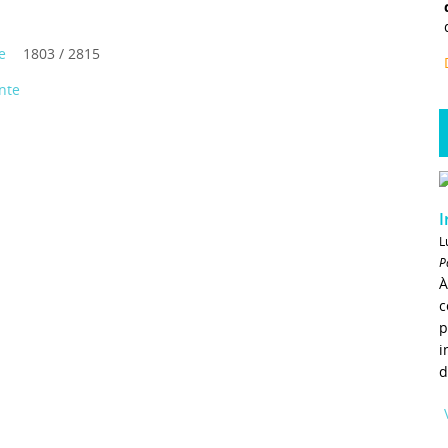
e
1803 / 2815
nte
I
L
P
À
c
p
i
d