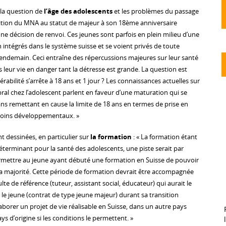
 la question de
l’âge des adolescents
et les problèmes du passage
ansition du MNA au statut de majeur à son 18ème anniversaire
e décision de renvoi. Ces jeunes sont parfois en plein milieu d’une
 intégrés dans le système suisse et se voient privés de toute
lendemain. Ceci entraîne des répercussions majeures sur leur santé
leur vie en danger tant la détresse est grande. La question est
érabilité s’arrête à 18 ans et 1 jour ? Les connaissances actuelles sur
al chez l’adolescent parlent en faveur d’une maturation qui se
ns remettant en cause la limite de 18 ans en termes de prise en
soins développementaux. »
t dessinées, en particulier sur
la formation
: « La formation étant
éterminant pour la santé des adolescents, une piste serait par
mettre au jeune ayant débuté une formation en Suisse de pouvoir
sa majorité. Cette période de formation devrait être accompagnée
lte de référence (tuteur, assistant social, éducateur) qui aurait le
 jeune (contrat de type jeune majeur) durant sa transition
borer un projet de vie réalisable en Suisse, dans un autre pays
ys d’origine si les conditions le permettent. »