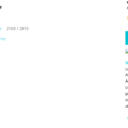
f
e
2103 / 2815
nte
I
L
P
À
c
p
i
d