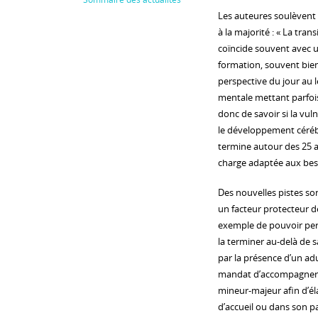
Les auteures soulèvent
à la majorité : « La tr
coïncide souvent avec un
formation, souvent bien
perspective du jour au 
mentale mettant parfois 
donc de savoir si la vuln
le développement cérébr
termine autour des 25 a
charge adaptée aux be
Des nouvelles pistes son
un facteur protecteur d
exemple de pouvoir per
la terminer au-delà de 
par la présence d’un adu
mandat d’accompagner le
mineur-majeur afin d’éla
d’accueil ou dans son pa