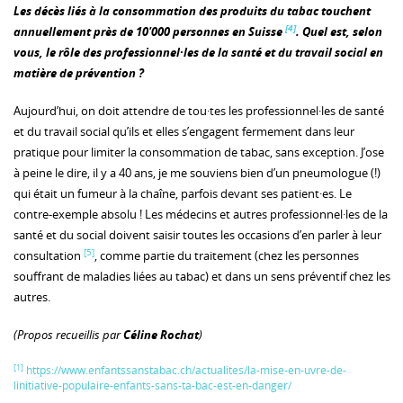
Les décès liés à la consommation des produits du tabac touchent
[4]
annuellement près de 10'000 personnes en Suisse
. Quel est, selon
vous, le rôle des professionnel·les de la santé et du travail social en
matière de prévention ?
Aujourd’hui, on doit attendre de tou·tes les professionnel·les de santé
et du travail social qu’ils et elles s’engagent fermement dans leur
pratique pour limiter la consommation de tabac, sans exception. J’ose
à peine le dire, il y a 40 ans, je me souviens bien d’un pneumologue (!)
qui était un fumeur à la chaîne, parfois devant ses patient·es. Le
contre-exemple absolu ! Les médecins et autres professionnel·les de la
santé et du social doivent saisir toutes les occasions d’en parler à leur
[5]
consultation
, comme partie du traitement (chez les personnes
souffrant de maladies liées au tabac) et dans un sens préventif chez les
autres.
(Propos recueillis par
Céline Rochat
)
[1]
https://www.enfantssanstabac.ch/actualites/la-mise-en-uvre-de-
linitiative-populaire-enfants-sans-ta-bac-est-en-danger/