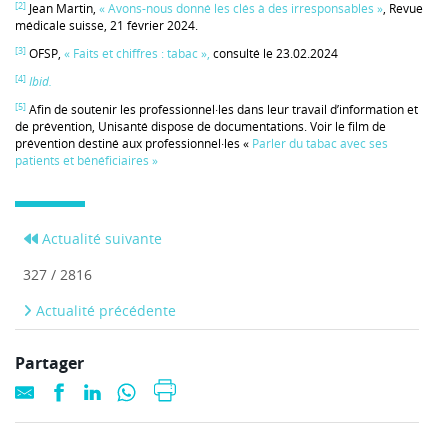
[2]
Jean Martin,
« Avons-nous donné les clés à des irresponsables »
, Revue
médicale suisse, 21 février 2024.
[3]
OFSP,
« Faits et chiffres : tabac »,
consulté le 23.02.2024
[4]
Ibid.
[5]
Afin de soutenir les professionnel·les dans leur travail d’information et
de prévention, Unisanté dispose de documentations. Voir le film de
prévention destiné aux professionnel·les «
Parler du tabac avec ses
patients et bénéficiaires »
Actualité suivante
327 / 2816
Actualité précédente
Partager