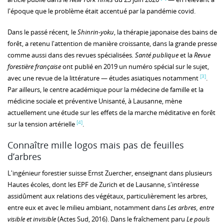
l'époque que le problème était accentué par la pandémie covid.
Dans le passé récent
,
le
Shinrin-yoku
, la thérapie japonaise des bains de
forêt, a retenu l'attention de manière croissante, dans la grande presse
comme aussi dans des revues spécialisées
. Santé publique
et la
Revue
forestière française
ont publié en 2019 un numéro spécial sur le sujet,
[3]
avec une revue de la littérature — études asiatiques notamment
.
Par ailleurs, le centre académique pour la médecine de famille et la
médicine sociale et préventive Unisanté, à Lausanne, mène
actuellement une étude sur les effets de la marche méditative en forêt
[4]
sur la tension artérielle
.
Connaître mille logos mais pas de feuilles
d’arbres
L'ingénieur forestier suisse Ernst Zuercher, enseignant dans plusieurs
Hautes écoles, dont les EPF de Zurich et de Lausanne, s'intéresse
assidûment aux relations des végétaux, particulièrement les arbres,
entre eux et avec le milieu ambiant, notamment dans
Les arbres, entre
visible et invisible
(Actes Sud, 2016). Dans le fraîchement paru
Le pouls