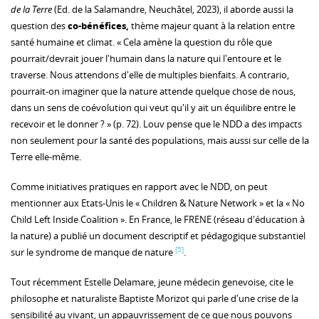
de la Terre
(Ed. de la Salamandre, Neuchâtel, 2023), il aborde aussi la
question des
co-bénéfices,
thème majeur quant à la relation entre
santé humaine et climat. « Cela amène la question du rôle que
pourrait/devrait jouer l'humain dans la nature qui l'entoure et le
traverse. Nous attendons d'elle de multiples bienfaits. A contrario,
pourrait-on imaginer que la nature attende quelque chose de nous,
dans un sens de coévolution qui veut qu'il y ait un équilibre entre le
recevoir et le donner ? » (p. 72). Louv pense que le NDD a des impacts
non seulement pour la santé des populations, mais aussi sur celle de la
Terre elle-même.
Comme initiatives pratiques en rapport avec le NDD, on peut
mentionner aux Etats-Unis le « Children & Nature Network » et la « No
Child Left Inside Coalition ». En France, le FRENE (réseau d'éducation à
la nature) a publié un document descriptif et pédagogique substantiel
[5]
sur le syndrome de manque de nature
.
Tout récemment Estelle Delamare, jeune médecin genevoise, cite le
philosophe et naturaliste Baptiste Morizot qui parle d'une crise de la
sensibilité au vivant, un appauvrissement de ce que nous pouvons