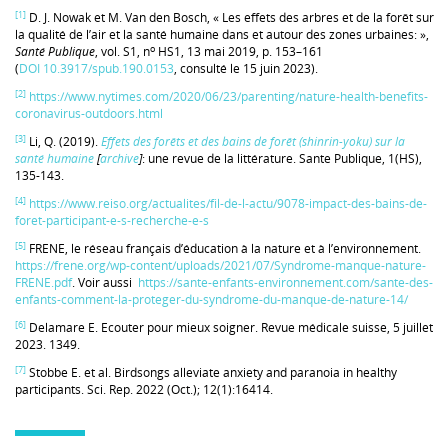
[1]
D. J. Nowak et M. Van den Bosch, « Les effets des arbres et de la forêt sur
la qualité de l’air et la santé humaine dans et autour des zones urbaines: »,
o
Santé Publique
, vol. S1, n
HS1,‎ 13 mai 2019, p. 153–161
(
DOI
10.3917/spub.190.0153
, consulté le 15 juin 2023).
[2]
https://www.nytimes.com/2020/06/23/parenting/nature-health-benefits-
coronavirus-outdoors.html
[3]
Li, Q. (2019).
Effets des forêts et des bains de forêt (shinrin-yoku) sur la
santé humaine
[
archive
]
: une revue de la littérature. Sante Publique, 1(HS),
135-143.
[4]
https://www.reiso.org/actualites/fil-de-l-actu/9078-impact-des-bains-de-
foret-participant-e-s-recherche-e-s
[5]
FRENE, le réseau français d’éducation à la nature et à l’environnement.
https://frene.org/wp-content/uploads/2021/07/Syndrome-manque-nature-
FRENE.pdf
. Voir aussi
https://sante-enfants-environnement.com/sante-des-
enfants-comment-la-proteger-du-syndrome-du-manque-de-nature-14/
[6]
Delamare E. Ecouter pour mieux soigner. Revue médicale suisse, 5 juillet
2023. 1349.
[7]
Stobbe E. et al. Birdsongs alleviate anxiety and paranoia in healthy
participants. Sci. Rep. 2022 (Oct.); 12(1):16414.