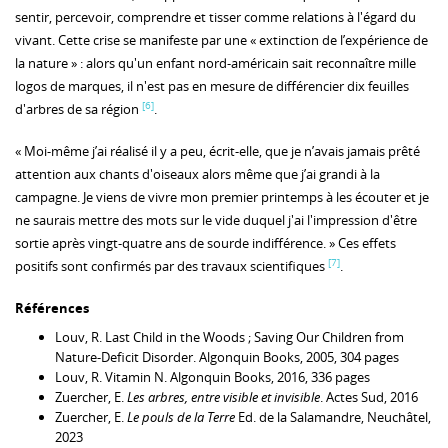
sentir, percevoir, comprendre et tisser comme relations à l'égard du
vivant. Cette crise se manifeste par une « extinction de l’expérience de
la nature » : alors qu'un enfant nord-américain sait reconnaître mille
logos de marques, il n'est pas en mesure de différencier dix feuilles
[6]
d'arbres de sa région
.
« Moi-même j’ai réalisé il y a peu, écrit-elle, que je n’avais jamais prêté
attention aux chants d'oiseaux alors même que j’ai grandi à la
campagne. Je viens de vivre mon premier printemps à les écouter et je
ne saurais mettre des mots sur le vide duquel j'ai l'impression d'être
sortie après vingt-quatre ans de sourde indifférence. » Ces effets
[7]
positifs sont confirmés par des travaux scientifiques
.
Références
Louv, R. Last Child in the Woods ; Saving Our Children from
Nature-Deficit Disorder. Algonquin Books, 2005, 304 pages
Louv, R. Vitamin N. Algonquin Books, 2016, 336 pages
Zuercher, E.
Les arbres, entre visible et invisible
. Actes Sud, 2016
Zuercher, E.
Le pouls de la Terre
Ed. de la Salamandre, Neuchâtel,
2023