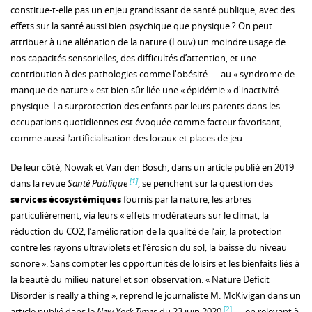
constitue-t-elle pas un enjeu grandissant de santé publique, avec des
effets sur la santé aussi bien psychique que physique ? On peut
attribuer à une aliénation de la nature (Louv) un moindre usage de
nos capacités sensorielles, des difficultés d’attention, et une
contribution à des pathologies comme l'obésité — au « syndrome de
manque de nature » est bien sûr liée une « épidémie » d'inactivité
physique. La surprotection des enfants par leurs parents dans les
occupations quotidiennes est évoquée comme facteur favorisant,
comme aussi l’artificialisation des locaux et places de jeu.
De leur côté, Nowak et Van den Bosch, dans un article publié en 2019
[1]
dans la revue
Santé Publique
, se penchent sur la question des
services écosystémiques
fournis par la nature, les arbres
particulièrement, via leurs « effets modérateurs sur le climat, la
réduction du CO2, l’amélioration de la qualité de l’air, la protection
contre les rayons ultraviolets et l’érosion du sol, la baisse du niveau
sonore ». Sans compter les opportunités de loisirs et les bienfaits liés à
la beauté du milieu naturel et son observation. « Nature Deficit
Disorder is really a thing », reprend le journaliste M. McKivigan dans un
[2]
article publié dans le
New York Times
du 23 juin 2020
— en relevant à