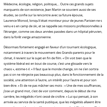
Médecine, écologie, religion, politique,... Outre ces grands sujets
marquants de son existence, Jean Martin se souvient aussi de ses
études, se confie sur la rencontre avec sa future épouse,
Laurence Monod, lorsqu’il était moniteur pour de jeunes Parisien·ne·s
venu·e·s en camp de ski, et se rappelle ses missions professionnelles à
l’étranger, comme ces deux années passées dans un hôpital péruvien,
dans la forêt vierge amazonienne.
Désormais fortement engagé en faveur d’un tournant écologique,
notamment à travers le mouvement des Grands-parents pour le
climat, il revient sur le sujet en fin de film. « On voit bien que le
système libéral est en bout de course, c’est une glissade vers le
chaos », estime-t-il. « Il faut que le monde change, on ne s’en sortira
pas si on ne réinjecte pas beaucoup plus, dans le fonctionnement de la
société, une attention à l’autre, un intérêt pour l’autre et pour son
bien-être. » Et de ne pas mâcher ses mots : « Une de mes souffrances,
j’ose un grand mot, c’est de voir comment, depuis le début de ma
carrière, les inégalités n’ont cessé de croître. » Lui qui pensait, à son
arrivée au service de la santé publique, que les inégalités allaient être