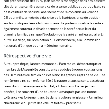
son prédécesseur dès 1976, Jean Martin s'est engagé dans des dossiers
clés durant sa carrière au service de la santé publique : port obligatoire
de la ceinture de sécurité, abaissement de l’alcoolémie au volant à
0,5 pour mille, arrivée du sida, crise de la listériose, prise de position
sur les politiques liées à la toxicomanie. Le professionnel de la santé a
également soutenu le développement de la santé sexuelle et du
planning familial, ainsi que l'évolution de la santé en milieu scolaire. En
outre, il a siégé, sur nomination du Conseil fédéral, à la Commission
nationale d'éthique pour la médecine humaine.
Rétrospective d'une vie
Auteur prolifique, l’ancien membre du Parti radical-démocratique et
membre de l’Assemblée constituante vaudoise évoque, tout au long
des 50 minutes du film en noir et blanc, les grands sujets de sa vie. Il se
remémore ainsi son enfance, liée à la nature et aux saisons, passée au
cœur du domaine vigneron familial, à Echandens. De ces jeunes
années, il se souvient d’une éducation « marquée par une bonne
tolérance » et fortement ancrée dans la culture religieuse. « Un milieu
chaleureux, d’où je tire des valeurs fortes », précise-t-il.