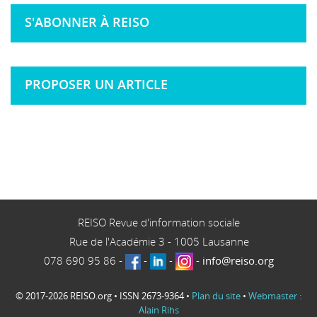
S'ABONNER À REISO
PROPOSER UN ARTICLE
REISO Revue d'information sociale
Rue de l'Académie 3
-
1005
Lausanne
078 690 95 86
-
-
-
-
info@reiso.org
© 2017-2026 REISO.org • ISSN 2673-9364 •
Plan du site
•
Webmaster :
Alain Rihs