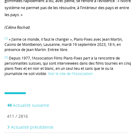
gommées rapidement a dû, avec peine, se rendre à l’évidence : « Notre
système ne permet pas de les résoudre, à l’intérieur des pays et entre
les pays. »
(Céline Rochat)
[1]
« J’aime ce monde, il faut le changer », Plans-Fixes avec Jean Martin,
Casino de Montbenon, Lausanne, mardi 19 septembre 2023, 18 h, en
présence de Jean Martin. Entrée libre.
[2]
Depuis 1977, l’Association Films Plans-Fixes part à la rencontre de
personnalités suisses, qui sont interviewées dans des films tournés en cinq
plans fixes et en noir et blanc, en un seul lieu et sans que le ou la
journaliste ne soit visible.
Voir le site de l’Association
Actualité suivante
411 / 2816
Actualité précédente