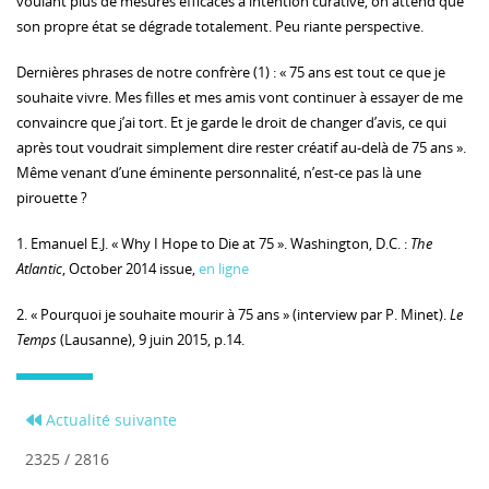
voulant plus de mesures efficaces à intention curative, on attend que
son propre état se dégrade totalement. Peu riante perspective.
Dernières phrases de notre confrère (1) : « 75 ans est tout ce que je
souhaite vivre. Mes filles et mes amis vont continuer à essayer de me
convaincre que j’ai tort. Et je garde le droit de changer d’avis, ce qui
après tout voudrait simplement dire rester créatif au-delà de 75 ans ».
Même venant d’une éminente personnalité, n’est-ce pas là une
pirouette ?
1. Emanuel E.J. « Why I Hope to Die at 75 ». Washington, D.C. :
The
Atlantic
, October 2014 issue,
en ligne
2. « Pourquoi je souhaite mourir à 75 ans » (interview par P. Minet).
Le
Temps
(Lausanne), 9 juin 2015, p.14.
Actualité suivante
2325 / 2816