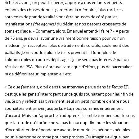
riche et avons, on peut l’espérer, apporté à nos enfants et petits-
enfants des choses dont ils garderont la mémoire ; plus tard, ces
souvenirs de grande vitalité vont être poussés de côté par les
manifestations
(the agonies)
du déclin et nos besoins croissants de
soins et d’aide. » Comment, alors, Emanuel entend-il faire ? « A partir
de 75 ans, je devrai avoir une vraiment bonne raison pour voir un
médecin. Je n’accepterai plus de traitements curatifs, seulement des
palliatifs. Je ne voudrai plus de tests préventifs. Donc, plus de
colonoscopies ou autres dépistages. Je ne serai pas intéressé par un
résultat de PSA. Plus d’épreuve cardiaque d’effort, plus de pacemaker
ni de défibrillateur implantable » etc.
« Ce que j’aimerais, dit-il dans une interview parue dans
Le Temps
[2],
c’est que les gens s’interrogent sur ce qu’ils souhaitent pour leur fin de
vie. Si on y réfléchissait vraiment, seul un petit nombre d’entre nous
souhaiteraient arriver jusque là. » Là, nous sommes entièrement
d’accord. Mais sur l’approche à adopter ? Il semble tomber sous le sens
que l’attitude qu’il prône ne va pas beaucoup diminuer les situations
d’inconfort et de dépendance avant de mourir, les périodes pénibles
pour la personne comme pour ses proches. Ou imagine-t-il que, par