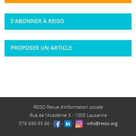
S'ABONNER À REISO
PROPOSER UN ARTICLE
REISO Revue d'information sociale
Rue de l'Académie 3
-
1005
Lausanne
078 690 95 86
-
-
-
-
info@reiso.org