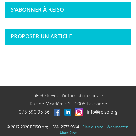
S'ABONNER À REISO
PROPOSER UN ARTICLE
REISO Revue d'information sociale
Rue de l'Académie 3
-
1005
Lausanne
078 690 95 86
-
-
-
-
info@reiso.org
© 2017-2026 REISO.org • ISSN 2673-9364 •
Plan du site
•
Webmaster :
Alain Rihs