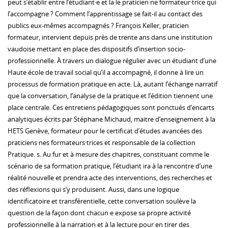
peut s’établir entre l’étudiant·e et la·le praticien·ne formateur·trice qui
l’accompagne ? Comment l’apprentissage se fait-il au contact des
publics eux-mêmes accompagnés ? François Keller, praticien
formateur, intervient depuis près de trente ans dans une institution
vaudoise mettant en place des dispositifs d’insertion socio-
professionnelle. À travers un dialogue régulier avec un étudiant d’une
Haute école de travail social qu’il a accompagné, il donne à lire un
processus de formation pratique en acte. Là, autant l’échange narratif
que la conversation, l’analyse de la pratique et l’édition tiennent une
place centrale. Ces entretiens pédagogiques sont ponctués d’encarts
analytiques écrits par Stéphane Michaud, maitre d’enseignement à la
HETS Genève, formateur pour le certificat d’études avancées des
praticiens·nes formateurs·trices et responsable de la collection
Pratique. s. Au fur et à mesure des chapitres, constituant comme le
scénario de sa formation pratique, l’étudiant ira à la rencontre d’une
réalité nouvelle et prendra acte des interventions, des recherches et
des réflexions qui s’y produisent. Aussi, dans une logique
identificatoire et transférentielle, cette conversation soulève la
question de la façon dont chacun·e expose sa propre activité
professionnelle à la narration et à la lecture pour en tirer des