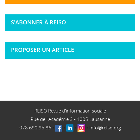
S'ABONNER À REISO
PROPOSER UN ARTICLE
REISO Revue d'information sociale
Rue de l'Académie 3
-
1005
Lausanne
078 690 95 86
-
-
-
-
info@reiso.org