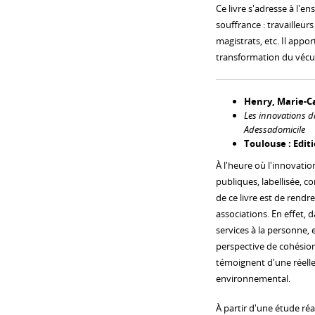
Ce livre s'adresse à l'
souffrance : travailleur
magistrats, etc. Il appo
transformation du vécu
Henry, Marie-C
Les innovations da
Adessadomicile
Toulouse : Editi
À l'heure où l'innovatio
publiques, labellisée, 
de ce livre est de rendre
associations. En effet,
services à la personne,
perspective de cohésion 
témoignent d'une réelle
environnemental.
À partir d'une étude réa