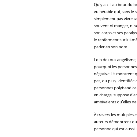
Qu'y a-t-il au bout du
vulnérable qui, sans le 
simplement pas vivre ta
souvent ni manger, ni se
son corps et ses paraly
le renferment sur lui-mê
parler en son nom.
Loin de tout angélisme,
pourquoi les personnes 
négative. Ils montrent qu
pas, ou plus, identifié
personnes polyhandicap
en charge, suppose d'en
ambivalents qu'elles ne
À travers les multiples 
auteurs démontrent que,
personne qui est aussi 