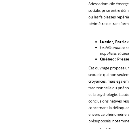
Adessadomicile émergent
sociale, prise entre dém
ou les faiblesses repérée
périmètre de transformat
Lussier, Patrick
La délinquance sex
populistes et clin
Québec : Presses
Cet ouvrage propose un
sexuelle qui non seulem
croyances, mais égalem
traditionnelle du phéno
et la psychologie. L'aut
conclusions hâtives res
concernant la délinquanc
envers ce phénomène. Ap
présupposés, notammen