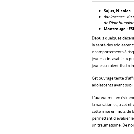
Sajus, Nicolas
Adolescence : du t
de l'âme humaine
Montrouge : ESF
Depuis quelques décenn
la santé des adolescents
« comportements à risqu
jeunes « incasables » pui
jeunes seraient-ils si « i
Cet ouvrage tente d'affi
adolescents ayant subi
L'auteur met en évidence
la narration et, à cet e
cette mise en mots de l
permettant d'évaluer le
un traumatisme. De nomb