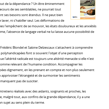
 bout de la dépendance ? Un être éminemment
secours de ses semblables, ne pourrait tout
nt ses besoins sont étendus. Il ne peut bien
 laver, ni s'habiller seul. Les déformations de
sies l'empêchent de se mouvoir, les états douloureux et les anxiétés
me, l'absence de langage verbal ne lui laisse aucune possibilité de
 Frédéric Blondel et Sabine Delzescaux s'attachent à comprendre
polyhandicapées font si souvent l'objet d'une perception
e l'altérité radicale est toujours une altérité menacée si elle n'est
e comme relevant de l'humaine condition. Accompagner les
ées dignement, en les prenant en compte et non plus seulement
 apprivoiser l'étrangeté et de surmonter les sentiments
 manquent pas de susciter.
entretiens réalisés avec des aidants, soignants et proches, les
 malgré tout, aux confins de la grande dépendance, il y a une
un sujet au sens plein du terme.