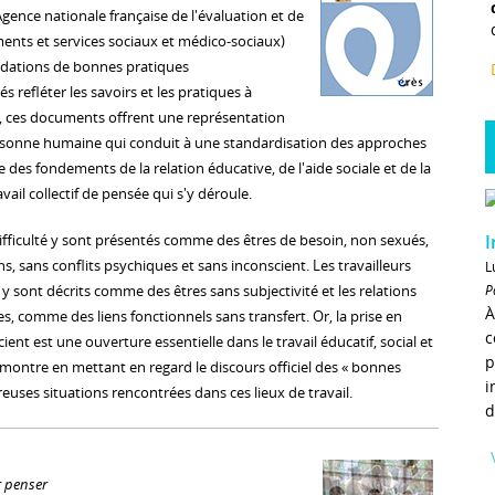
gence nationale française de l'évaluation et de
ments et services sociaux et médico-sociaux)
dations de bonnes pratiques
s refléter les savoirs et les pratiques à
, ces documents offrent une représentation
ersonne humaine qui conduit à une standardisation des approches
 des fondements de la relation éducative, de l'aide sociale et de la
avail collectif de pensée qui s'y déroule.
I
difficulté y sont présentés comme des êtres de besoin, non sexués,
s, sans conflits psychiques et sans inconscient. Les travailleurs
L
P
 y sont décrits comme des êtres sans subjectivité et les relations
À
res, comme des liens fonctionnels sans transfert. Or, la prise en
c
ent est une ouverture essentielle dans le travail éducatif, social et
p
 montre en mettant en regard le discours officiel des « bonnes
i
euses situations rencontrées dans ces lieux de travail.
d
 penser