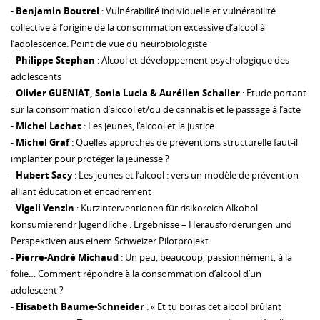
-
Benjamin Boutrel
: Vulnérabilité individuelle et vulnérabilité
collective à l’origine de la consommation excessive d’alcool à
l’adolescence. Point de vue du neurobiologiste
-
Philippe Stephan
: Alcool et développement psychologique des
adolescents
-
Olivier GUENIAT, Sonia Lucia & Aurélien Schaller
: Etude portant
sur la consommation d’alcool et/ou de cannabis et le passage à l’acte
-
Michel Lachat
: Les jeunes, l’alcool et la justice
-
Michel Graf
: Quelles approches de préventions structurelle faut-il
implanter pour protéger la jeunesse ?
-
Hubert Sacy
: Les jeunes et l’alcool : vers un modèle de prévention
alliant éducation et encadrement
-
Vigeli Venzin
: Kurzinterventionen für risikoreich Alkohol
konsumierendr Jugendliche : Ergebnisse – Herausforderungen und
Perspektiven aus einem Schweizer Pilotprojekt
-
Pierre-André Michaud
: Un peu, beaucoup, passionnément, à la
folie… Comment répondre à la consommation d’alcool d’un
adolescent ?
-
Elisabeth Baume-Schneider
: « Et tu boiras cet alcool brûlant