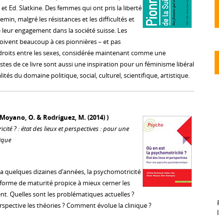
et Ed. Slatkine. Des femmes qui ont pris la liberté
min, malgré les résistances et les difficultés et
de leur engagement dans la société suisse. Les
oivent beaucoup à ces pionnières – et pas
 droits entre les sexes, considérée maintenant comme une
tes de ce livre sont aussi une inspiration pour un féminisme libéral
ités du domaine politique, social, culturel, scientifique, artistique.
, Moyano, O. & Rodriguez, M. (2014) )
ité ? : état des lieux et perspectives : pour une
ique
.
 y a quelques dizaines d’années, la psychomotricité
 forme de maturité propice à mieux cerner les
ent. Quelles sont les problématiques actuelles ?
pective les théories ? Comment évolue la clinique ?