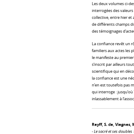
Les deux volumes ci-des
interrogées des valeurs
collective, entre hier e
de différents champs disc
des témoignages d’acteu
La confiance revêt un r
familiers aux actes les p
le manifeste au premier 
s’inscrit par ailleurs t
scientifique qui en déco
la confiance est une néce
n’en est toutefois pas 
qui interroge : jusqu’o
inlassablement à l’assoc
Reyff, S. de, Viegnes, M.
-
Le sacré et ses doubles :