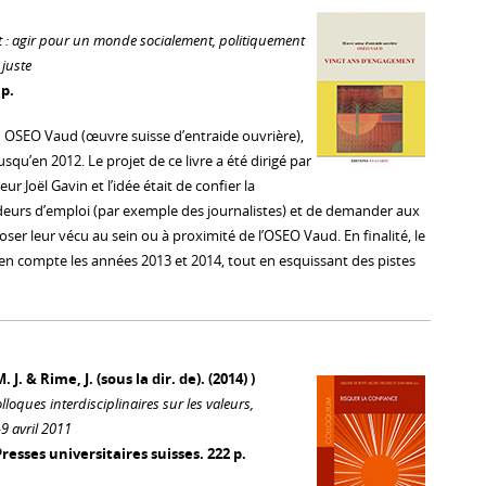
 : agir pour un monde socialement, politiquement
juste
 p.
ion OSEO Vaud (œuvre suisse d’entraide ouvrière),
squ’en 2012. Le projet de ce livre a été dirigé par
ur Joël Gavin et l’idée était de confier la
eurs d’emploi (par exemple des journalistes) et de demander aux
ser leur vécu au sein ou à proximité de l’OSEO Vaud. En finalité, le
n compte les années 2013 et 2014, tout en esquissant des pistes
 J. & Rime, J. (sous la dir. de). (2014) )
lloques interdisciplinaires sur les valeurs,
-9 avril 2011
Presses universitaires suisses. 222 p.