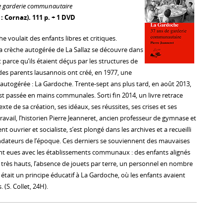
e garderie communautaire
on : Cornaz). 111 p. + 1 DVD
 voulait des enfants libres et critiques.
la crèche autogérée de La Sallaz se découvre dans
t parce qu’ils étaient déçus par les structures de
es parents lausannois ont créé, en 1977, une
 autogérée : La Gardoche. Trente-sept ans plus tard, en août 2013,
 est passée en mains communales. Sorti fin 2014, un livre retrace
texte de sa création, ses idéaux, ses réussites, ses crises et ses
avail, l’historien Pierre Jeanneret, ancien professeur de gymnase et
 ouvrier et socialiste, s’est plongé dans les archives et a recueilli
ndateurs de l’époque. Ces derniers se souviennent des mauvaises
ent eues avec les établissements communaux : des enfants alignés
 très hauts, l’absence de jouets par terre, un personnel en nombre
e était un principe éducatif à La Gardoche, où les enfants avaient
. (S. Collet, 24H).