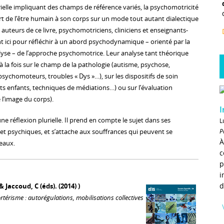
rielle impliquant des champs de référence variés, la psychomotricité
ort de l’être humain à son corps sur un mode tout autant dialectique
e auteurs de ce livre, psychomotriciens, cliniciens et enseignants-
t ici pour réfléchir à un abord psychodynamique – orienté par la
lyse – de l’approche psychomotrice. Leur analyse tant théorique
à la fois sur le champ de la pathologie (autisme, psychose,
psychomoteurs, troubles « Dys »…), sur les dispositifs de soin
ts enfants, techniques de médiations…) ou sur l’évaluation
l’image du corps).
I
une réflexion plurielle. Il prend en compte le sujet dans ses
L
P
et psychiques, et s’attache aux souffrances qui peuvent se
À
eaux.
c
p
i
d
& Jaccoud, C (éds). (2014) )
térisme : autorégulations, mobilisations collectives