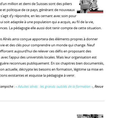
 d’un million et demi de Suisses sont des piliers
iale et politique de ce pays, générant de nouveaux
 s’agit d’y répondre, en les cernant avec soin pour
 soit adaptée à une population qui a acquis, au fil de la vie,
ces. La pédagogie elle aussi doit tenir compte de cette situation.
es Aînés ainsi conçue apportera des éléments propres à donner
 vie et des clés pour comprendre un monde qui change. Neuf
efforcent aujourd’hui de relever ces défis en proposant des
vec l’appui des universités locales. Mais leur organisation est
ont guère reconnues publiquement. En six chapitres bien documentés,
ation actuelle, décrypte les besoins en formation, légitime sa mise en
utions existantes et esquisse la pédagogie à venir.
. Campiche :
« Adultes aînés : les grands oubliés de la formation »
, Revue