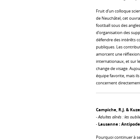
Fruit d’un colloque scie
de Neuchâtel, cet ouvr
football sous des angles
d’organisation des suppo
défendre des intérêts c
publiques. Les contribu
amorcent une réflexion 
internationaux, et sur l
change de visage. Aujou
équipe favorite, mais il
concernent directement 
Campiche, R.J. & Kuzea
-
Adultes aînés : les oubl
-
Lausanne : Antipodes
Pourquoi continuer à se 