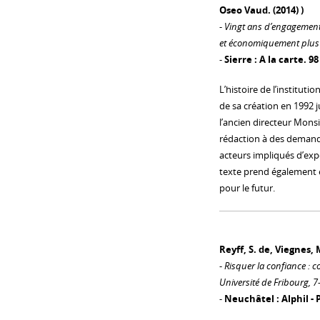
Oseo Vaud. (2014) )
-
Vingt ans d’engagement
et économiquement plus 
-
Sierre : A la carte. 98
L’histoire de l’institut
de sa création en 1992 ju
l’ancien directeur Monsie
rédaction à des demand
acteurs impliqués d’expo
texte prend également e
pour le futur.
Reyff, S. de, Viegnes, M.
-
Risquer la confiance : co
Université de Fribourg, 7
-
Neuchâtel : Alphil - 