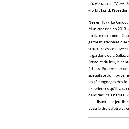
-
La Gardoche : 37 ans d
-
[S.l.] : [s.n.], (Yverd
Née en 1977, La Gardoche
Municipalisée en 2013, 
un livre testament. C’es
garde municipales que d
structure associative et
la garderie de la Sallaz
l’histoire du lieu, le con
échecs. Pour mener ce tr
spécialiste du mouvement
les témoignages des fo
expériences qu’ils avai
dans des lits à barreaux
insuffisant… Le jeu libr
aussi le droit d’être sales