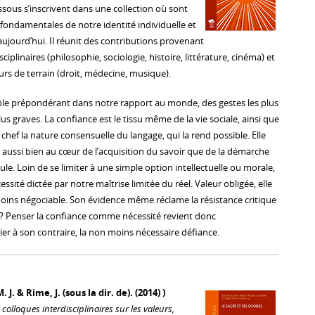
sous s’inscrivent dans une collection où sont
 fondamentales de notre identité individuelle et
t aujourd’hui. Il réunit des contributions provenant
iplinaires (philosophie, sociologie, histoire, littérature, cinéma) et
rs de terrain (droit, médecine, musique).
ôle prépondérant dans notre rapport au monde, des gestes les plus
lus graves. La confiance est le tissu même de la vie sociale, ainsi que
chef la nature consensuelle du langage, qui la rend possible. Elle
out aussi bien au cœur de l’acquisition du savoir que de la démarche
ule. Loin de se limiter à une simple option intellectuelle ou morale,
ssité dictée par notre maîtrise limitée du réel. Valeur obligée, elle
moins négociable. Son évidence même réclame la résistance critique
ù ? Penser la confiance comme nécessité revient donc
ier à son contraire, la non moins nécessaire défiance.
 J. & Rime, J. (sous la dir. de). (2014) )
 colloques interdisciplinaires sur les valeurs,