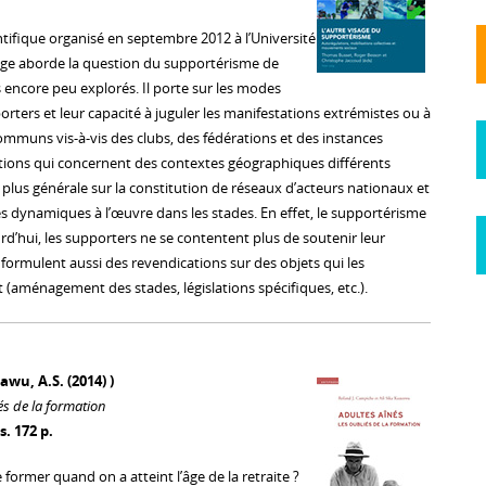
ntifique organisé en septembre 2012 à l’Université
age aborde la question du supportérisme de
 encore peu explorés. Il porte sur les modes
rters et leur capacité à juguler les manifestations extrémistes ou à
ommuns vis-à-vis des clubs, des fédérations et des instances
tions qui concernent des contextes géographiques différents
plus générale sur la constitution de réseaux d’acteurs nationaux et
es dynamiques à l’œuvre dans les stades. En effet, le supportérisme
rd’hui, les supporters ne se contentent plus de soutenir leur
s formulent aussi des revendications sur des objets qui les
(aménagement des stades, législations spécifiques, etc.).
wu, A.S. (2014) )
iés de la formation
. 172 p.
former quand on a atteint l’âge de la retraite ?