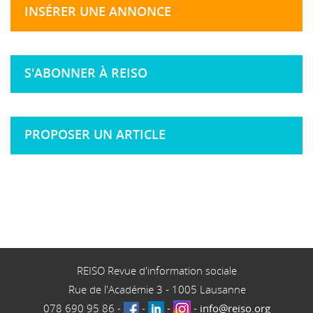
INSÉRER UNE ANNONCE
S'ABONNER À REISO
PROPOSER UN ARTICLE
REISO Revue d'information sociale
Rue de l'Académie 3
-
1005
Lausanne
078 690 95 86
-
-
-
-
info@reiso.org