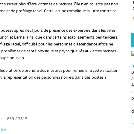
 susceptibles d’être victimes de racisme. Elle n’en collecte pas non
me et de profilage racial. Cette lacune complique la lutte contre ce
posées après neuf jours de présence des expert·e·s dans les villes
rich et Berne, ainsi que dans certains établissements pénitenciers.
filage racial, difficulté pour les personnes d’ascendance africaine
ce, problèmes de santé physique et psychique liés aux actes racistes
roupe onusien.
I
fédération de prendre des mesures pour remédier à cette situation
L
la représentation des personnes noir·e·s dans des postes à
P
À
c
p
i
d
e
639 / 2815
nte