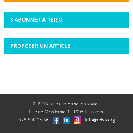
S'ABONNER À REISO
PROPOSER UN ARTICLE
REISO Revue d'information sociale
Rue de l'Académie 3
-
1005
Lausanne
078 690 95 86
-
-
-
-
info@reiso.org