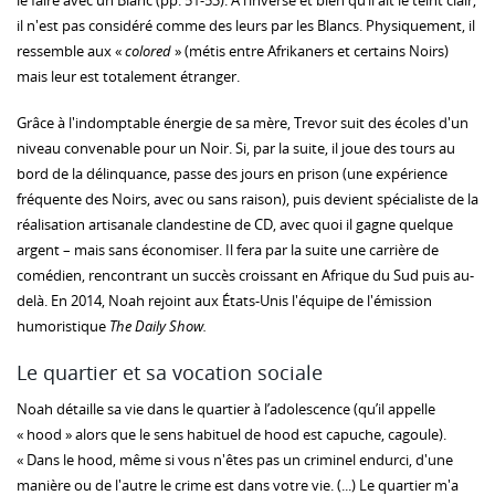
le faire avec un Blanc (pp. 51-53). A l’inverse et bien qu’il ait le teint clair,
il n'est pas considéré comme des leurs par les Blancs. Physiquement, il
ressemble aux «
colored
» (métis entre Afrikaners et certains Noirs)
mais leur est totalement étranger.
Grâce à l'indomptable énergie de sa mère, Trevor suit des écoles d'un
niveau convenable pour un Noir. Si, par la suite, il joue des tours au
bord de la délinquance, passe des jours en prison (une expérience
fréquente des Noirs, avec ou sans raison), puis devient spécialiste de la
réalisation artisanale clandestine de CD, avec quoi il gagne quelque
argent – mais sans économiser. Il fera par la suite une carrière de
comédien, rencontrant un succès croissant en Afrique du Sud puis au-
delà. En 2014, Noah rejoint aux États-Unis l'équipe de l'émission
humoristique
The Daily Show.
Le quartier et sa vocation sociale
Noah détaille sa vie dans le quartier à l’adolescence (qu’il appelle
« hood » alors que le sens habituel de hood est capuche, cagoule).
« Dans le hood, même si vous n'êtes pas un criminel endurci, d'une
manière ou de l'autre le crime est dans votre vie. (...) Le quartier m'a