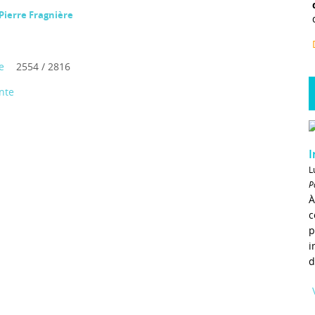
Pierre Fragnière
e
2554 / 2816
nte
I
L
P
À
c
p
i
d