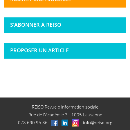
S'ABONNER À REISO
PROPOSER UN ARTICLE
REISO Revue d'information sociale
Rue de l'Académie 3
-
1005
Lausanne
078 690 95 86
-
-
-
-
info@reiso.org