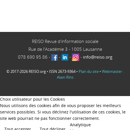
REISO Revue d'information sociale
Rue de l'Académie 3
-
1005
Lausanne
078 690 95 86
-
-
-
-
info@reiso.org
© 2017-2026 REISO.org • ISSN 2673-9364 •
Plan du site
•
Webmaster :
Alain Rihs
Choix utilisateur pour les Cookies
Nous utilisons des cookies afin de vous proposer les meilleurs
services possibles. Si vous déclinez l'utilisation de ces cookies, le
site web pourrait ne pas fonctionner correctement.
Analytique
Tout accepter
Tout décliner