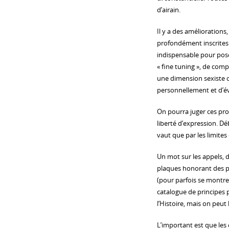
d’airain.
Il y a des amélioration
profondément inscrites ?
indispensable pour pose
« fine tuning », de com
une dimension sexiste o
personnellement et d’év
On pourra juger ces propo
liberté d’expression. Déb
vaut que par les limites 
Un mot sur les appels, d
plaques honorant des pe
(pour parfois se montre
catalogue de principes 
l’Histoire, mais on peut 
L’important est que les e