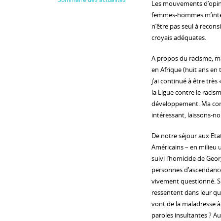
Les mouvements d’opinio
femmes-hommes m’interp
n’être pas seul à recons
croyais adéquates.
A propos du racisme, ma
en Afrique (huit ans en
j’ai continué à être très
la Ligue contre le racism
développement. Ma convic
intéressant, laissons-nou
De notre séjour aux Etat
Américains – en milieu u
suivi l’homicide de Geo
personnes d’ascendance a
vivement questionné. Sui
ressentent dans leur qu
vont de la maladresse à l
paroles insultantes ? Au t