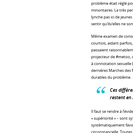
problème était réglé pou
minoritaires. Le très p
lynche pas ici de jeunes
sentir qu’ils/elles ne s
Même examen de conscie
courtois, aidant parfois,
passaient raisonnableme
projecteur de #metoo, q
à connotation sexuelle 
dernières Marches des fe
durables du problème.
Ces différ
restent en 
Il faut se rendre à l’évi
« supériorité » – sont 
systématiquement favo
circonstancielle. Toutes