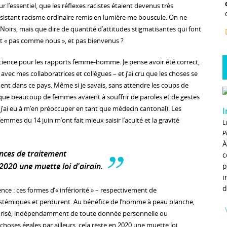
r l’essentiel, que les réflexes racistes étaient devenus très
ersistant racisme ordinaire remis en lumière me bouscule. On ne
 Noirs, mais que dire de quantité d’attitudes stigmatisantes qui font
ont « pas comme nous », et pas bienvenus ?
nce pour les rapports femme-homme. Je pense avoir été correct,
 avec mes collaboratrices et collègues – et j’ai cru que les choses se
nt dans ce pays. Même si je savais, sans attendre les coups de
ue beaucoup de femmes avaient à souffrir de paroles et de gestes
(j’ai eu à m’en préoccuper en tant que médecin cantonal). Les
I
mmes du 14 juin m’ont fait mieux saisir l’acuité et la gravité
L
P
À
ences de traitement
c
2020 une muette loi d'airain.
p
i
d
dence : ces formes d’« infériorité » – respectivement de
systémiques et perdurent. Au bénéfice de l’homme à peau blanche,
risé, indépendamment de toute donnée personnelle ou
 choses égales par ailleurs, cela reste en 2020 une muette loi