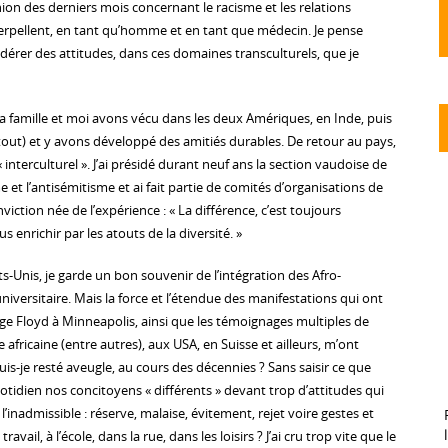
n des derniers mois concernant le racisme et les relations
ellent, en tant qu’homme et en tant que médecin. Je pense
idérer des attitudes, dans ces domaines transculturels, que je
 famille et moi avons vécu dans les deux Amériques, en Inde, puis
 tout) et y avons développé des amitiés durables. De retour au pays,
 « interculturel ». J’ai présidé durant neuf ans la section vaudoise de
e et l’antisémitisme et ai fait partie de comités d’organisations de
tion née de l’expérience : « La différence, c’est toujours
s enrichir par les atouts de la diversité. »
s-Unis, je garde un bon souvenir de l’intégration des Afro-
niversitaire. Mais la force et l’étendue des manifestations qui ont
rge Floyd à Minneapolis, ainsi que les témoignages multiples de
fricaine (entre autres), aux USA, en Suisse et ailleurs, m’ont
s-je resté aveugle, au cours des décennies ? Sans saisir ce que
otidien nos concitoyens « différents » devant trop d’attitudes qui
’inadmissible : réserve, malaise, évitement, rejet voire gestes et
ravail, à l’école, dans la rue, dans les loisirs ? J’ai cru trop vite que le