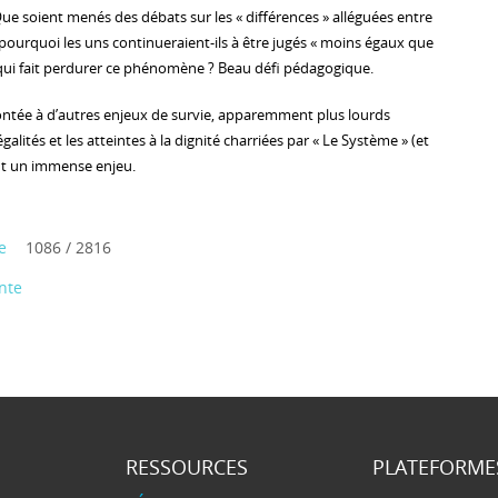
 Que soient menés des débats sur les « différences » alléguées entre
pourquoi les uns continueraient-ils à être jugés « moins égaux que
e qui fait perdurer ce phénomène ? Beau défi pédagogique.
ontée à d’autres enjeux de survie, apparemment plus lourds
galités et les atteintes à la dignité charriées par « Le Système » (et
nt un immense enjeu.
e
1086 / 2816
nte
RESSOURCES
PLATEFORME