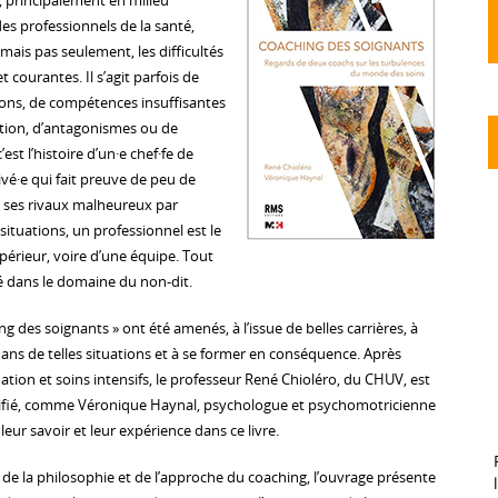
, principalement en milieu
des professionnels de la santé,
mais pas seulement, les difficultés
t courantes. Il s’agit parfois de
rons, de compétences insuffisantes
tion, d’antagonismes ou de
c’est l’histoire d’un·e chef·fe de
vé·e qui fait preuve de peu de
e ses rivaux malheureux par
ituations, un professionnel est le
périeur, voire d’une équipe. Tout
é dans le domaine du non-dit.
g des soignants » ont été amenés, à l’issue de belles carrières, à
ns de telles situations et à se former en conséquence. Après
tion et soins intensifs, le professeur René Chioléro, du CHUV, est
tifié, comme Véronique Haynal, psychologue et psychomotricienne
leur savoir et leur expérience dans ce livre.
de la philosophie et de l’approche du coaching, l’ouvrage présente