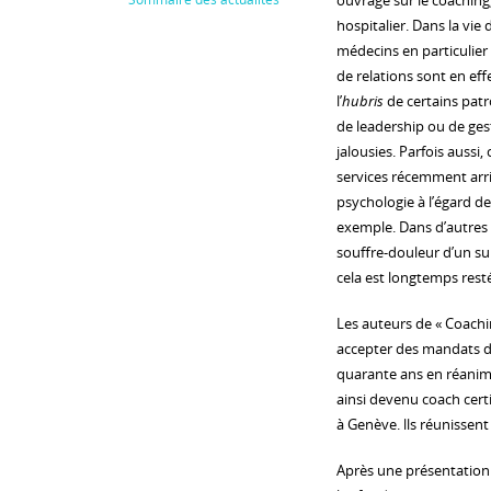
ouvrage sur le coaching
hospitalier. Dans la vie 
médecins en particulier 
de relations sont en effe
l’
hubris
de certains pat
de leadership ou de ges
jalousies. Parfois aussi, 
services récemment arri
psychologie à l’égard d
exemple. Dans d’autres s
souffre-douleur d’un su
cela est longtemps rest
Les auteurs de « Coachin
accepter des mandats da
quarante ans en réanima
ainsi devenu coach cer
à Genève. lls réunissent 
Après une présentation 