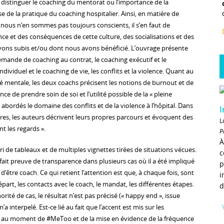
istinguer le coaching du mentorat ou l’importance de la
yse de la pratique du coaching hospitalier. Ainsi, en matière de
 nous n’en sommes pas toujours conscients, il s’en faut de
ce et des conséquences de cette culture, des socialisations et des
ons subis et/ou dont nous avons bénéficié. L’ouvrage présente
emande de coaching au contrat, le coaching exécutif et le
ndividuel et le coaching de vie, les conflits et la violence. Quant au
 mentale, les deux coachs précisent les notions de burnout et de
ce de prendre soin de soi et l’utilité possible de la « pleine
 abordés le domaine des conflits et de la violence à l’hôpital. Dans
I
tres, les auteurs décrivent leurs propres parcours et évoquent des
L
t les regards ».
P
À
ri de tableaux et de multiples vignettes tirées de situations vécues.
c
fait preuve de transparence dans plusieurs cas où il a été impliqué
p
être coach. Ce qui retient l’attention est que, à chaque fois, sont
i
épart, les contacts avec le coach, le mandat, les différentes étapes.
d
rité de cas, le résultat n’est pas précisé (« happy end », issue
 m’a interpelé. Est-ce lié au fait que l’accent est mis sur les
s, au moment de #MeToo et de la mise en évidence de la fréquence