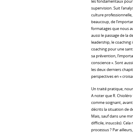
les fondamentaux pour d
supervision. Suit l’anal
culture professionnelle,
beaucoup, de l’importan
formatages que nous av
aussi le passage de la d
leadership, le coaching i
coaching pour une santé
sa prévention, l’importan
conscience ». Sont aussi
les deux derniers chapi
perspectives en « croisan
Un traité pratique, nour
A noter que R. Chioléro 
comme soignant, avant d’
décrits la situation de d
Mais, sauf dans une mino
difficile, insuccès). Cela
processus ? Par ailleur