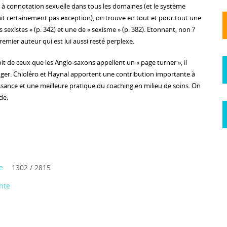
 à connotation sexuelle dans tous les domaines (et le système
ait certainement pas exception), on trouve en tout et pour tout une
existes » (p. 342) et une de « sexisme » (p. 382). Etonnant, non ?
remier auteur qui est lui aussi resté perplexe.
t de ceux que les Anglo-saxons appellent un « page turner », il
onger. Chioléro et Haynal apportent une contribution importante à
sance et une meilleure pratique du coaching en milieu de soins. On
de.
e
1302 / 2815
nte