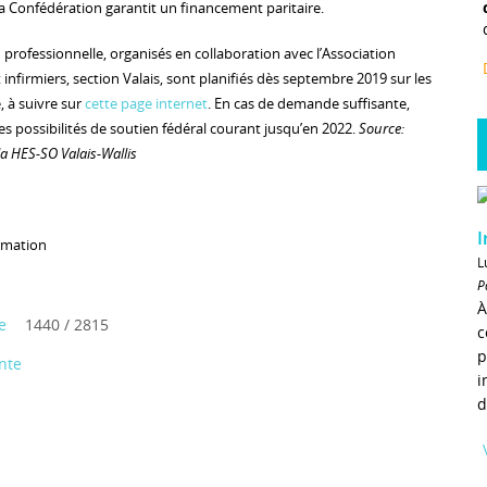
La Confédération garantit un financement paritaire.
 professionnelle, organisés en collaboration avec l’Association
t infirmiers, section Valais, sont planifiés dès septembre 2019 sur les
, à suivre sur
cette page internet
. En cas de demande suffisante,
 les possibilités de soutien fédéral courant jusqu’en 2022.
Source:
la HES-SO Valais-Wallis
I
rmation
L
P
À
e
1440 / 2815
c
p
nte
i
d