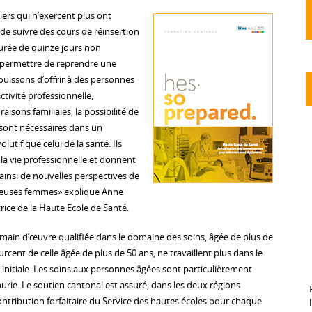
miers qui n’exercent plus ont
 de suivre des cours de réinsertion
urée de quinze jours non
r permettre de reprendre une
ouissons d’offrir à des personnes
tivité professionnelle,
isons familiales, la possibilité de
 sont nécessaires dans un
utif que celui de la santé. Ils
la vie professionnelle et donnent
ainsi de nouvelles perspectives de
reuses femmes» explique Anne
trice de la Haute Ecole de Santé.
a main d’œuvre qualifiée dans le domaine des soins, âgée de plus de
urcent de celle âgée de plus de 50 ans, ne travaillent plus dans le
 initiale. Les soins aux personnes âgées sont particulièrement
urie. Le soutien cantonal est assuré, dans les deux régions
ontribution forfaitaire du Service des hautes écoles pour chaque