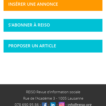
INSÉRER UNE ANNONCE
S'ABONNER À REISO
PROPOSER UN ARTICLE
REISO Revue d'information sociale
Rue de l'Académie 3
-
1005
Lausanne
078 690 95 86
-
-
-
-
info@reiso.org