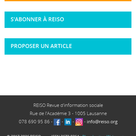
S'ABONNER À REISO
PROPOSER UN ARTICLE
REISO Revue d'information sociale
Rue de l'Académie 3
-
1005
Lausanne
078 690 95 86
-
-
-
-
info@reiso.org