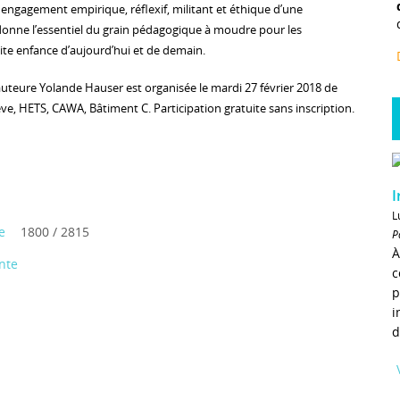
 engagement empirique, réflexif, militant et éthique d’une
onne l’essentiel du grain pédagogique à moudre pour les
ite enfance d’aujourd’hui et de demain.
auteure Yolande Hauser est organisée le mardi 27 février 2018 de
ve, HETS, CAWA, Bâtiment C. Participation gratuite sans inscription.
I
L
e
1800 / 2815
P
À
nte
c
p
i
d