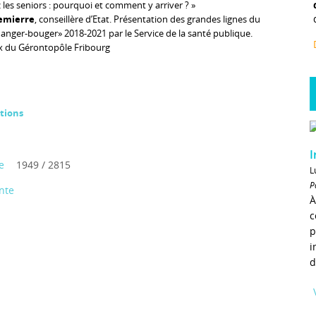
les seniors : pourquoi et comment y arriver ? »
emierre
, conseillère d’Etat. Présentation des grandes lignes du
anger-bouger» 2018-2021 par le Service de la santé publique.
x du Gérontopôle Fribourg
tions
I
e
1949 / 2815
L
P
nte
À
c
p
i
d