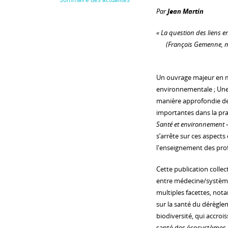
Par
Jean Martin
« La question des liens e
(François Gemenne, me
Un ouvrage majeur en m
environnementale ; Une
manière approfondie de
importantes dans la pr
Santé et environnement 
s’arrête sur ces aspects
l'enseignement des prof
Cette publication collec
entre médecine/système 
multiples facettes, not
sur la santé du dérèglem
biodiversité, qui accro
santé des écosystèmes, 