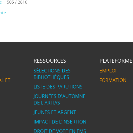
e
505 / 2816
nte
RESSOURCES
PLATEFORME
SÉLECTIONS DES
EMPLOI
BIBLIOTHÈQUES
L ET
FORMATION
LISTE DES PARUTIONS
JOURNÉES D'AUTOMNE
DE L'ARTIAS
JEUNES ET ARGENT
IMPACT DE L’INSERTION
DROIT DE VOTE EN EMS