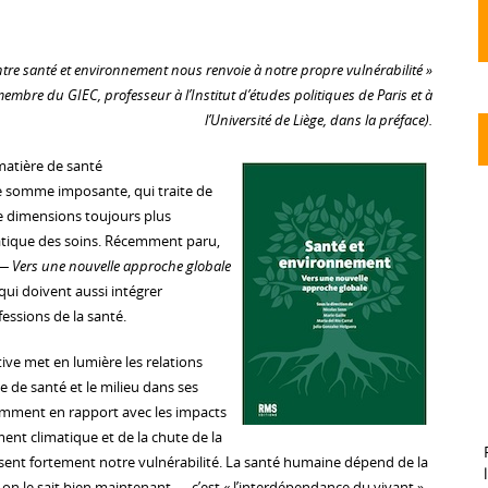
ntre santé et environnement nous renvoie à notre propre vulnérabilité »
mbre du GIEC, professeur à l’Institut d’études politiques de Paris et à
l’Université de Liège, dans la préface).
atière de santé
 somme imposante, qui traite de
 dimensions toujours plus
atique des soins. Récemment paru,
— Vers une nouvelle approche globale
 qui doivent aussi intégrer
essions de la santé.
tive met en lumière les relations
de santé et le milieu dans ses
amment en rapport avec les impacts
ent climatique et de la chute de la
issent fortement notre vulnérabilité. La santé humaine dépend de la
on le sait bien maintenant — c’est « l’interdépendance du vivant ».