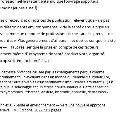
professionnel·le·s (étant entendu que l’ouvrage apportera
moins jeunes aussi !).
les directeurs et directrices de publication relèvent que « ne pas
des déterminants environnementaux de la santé dans la prise en
vu comme un manque de professionnalisme, tant les preuves de
dantes ». Plus généralement d’ailleurs — et c’est ce sur quoi insiste
re —, il faut réaliser que la prise en compte de ces facteurs
nement même d’un système de santé productiviste, organisé
trop strictement biomédicale.
une détresse profonde causée par les changements perçus comme
nvironnement. En évoluant dans un monde qui semble s'autodétruire,
sent par être envahies d'un sentiment d'impuissance étouffant. (...) En
re que la solastalgie est un stress pré-traumatique. Cette sensation
s symptômes : tristesse, anxiété, insomnie, anorexie, dépression »
Senn et al. «Santé et environnement — Vers une nouvelle approche
enève: RMS Éditions, 2022, 502 pages