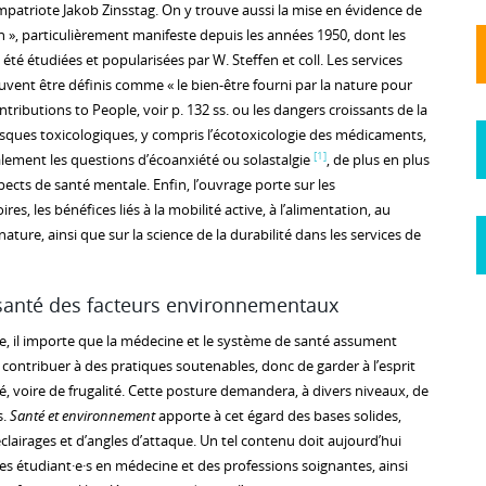
patriote Jakob Zinsstag. On y trouve aussi la mise en évidence de
n », particulièrement manifeste depuis les années 1950, dont les
été étudiées et popularisées par W. Steffen et coll. Les services
vent être définis comme « le bien-être fourni par la nature pour
ntributions to People, voir p. 132 ss. ou les dangers croissants de la
s risques toxicologiques, y compris l’écotoxicologie des médicaments,
[1]
alement les questions d’écoanxiété ou solastalgie
, de plus en plus
pects de santé mentale. Enfin, l’ouvrage porte sur les
s, les bénéfices liés à la mobilité active, à l’alimentation, au
nature, ainsi que sur la science de la durabilité dans les services de
 santé des facteurs environnementaux
ue, il importe que la médecine et le système de santé assument
 contribuer à des pratiques soutenables, donc de garder à l’esprit
é, voire de frugalité. Cette posture demandera, à divers niveaux, de
s.
Santé et environnement
apporte à cet égard des bases solides,
éclairages et d’angles d’attaque. Un tel contenu doit aujourd’hui
es étudiant·e·s en médecine et des professions soignantes, ainsi