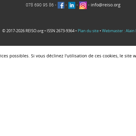
078 690 95 86
-
-
-
-
info@reiso.org
© 2017-2026 REISO.org • ISSN 2673-9364 •
Plan du site
•
Webmaster : Alain 
ces possibles. Si vous déclinez l'utilisation de ces cookies, le sit