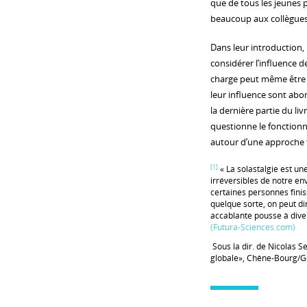
que de tous les jeunes 
beaucoup aux collègues 
Dans leur introduction, 
considérer l’influence 
charge peut même être 
leur influence sont abon
la dernière partie du liv
questionne le fonction
autour d’une approche 
[1]
« La solastalgie est 
irréversibles de notre e
certaines personnes finis
quelque sorte, on peut di
accablante pousse à diver
(Futura-Sciences.com)
Sous la dir. de Nicolas 
globale», Chêne-Bourg/G