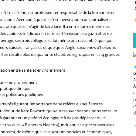
e, Nicolas Senn, est professeur et responsable de la formation en
usanne. Avec son équipe, il s'est investi pour conceptualiser et
s auxquelles il s'agit de faire face. Il a entre autres mené des
 des cabinets médicaux en termes d’émissions de gaz à effet de
 ouvrage, ses trois collègues et lui-même ont rassemblé quelque
eurs suisses, français·es et quelques Anglo-saxon·ne·s d’horizons
s. Il en résulte plus de quarante chapitres regroupés en cinq grandes
I
elation entre santé et environnement
L
P
nté — environnement
À
pratique clinique
c
et politiques publiques.
p
 traités figurent l’importance de se référer au neuf limites
i
du donut de Kate Raworth qui veut trouver des solutions entre un
d
à garantir et un plafond écologique à ne pas dépasser ou le
» (ou aussi « Planetary Health »), incluant les aspects sanitaires
onoses), de même que les questions sociales et économiques,