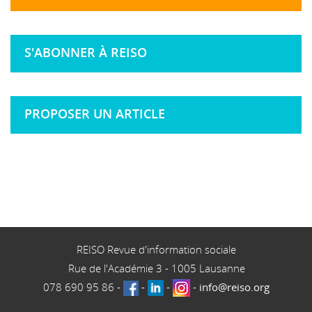
S'ABONNER À REISO
PROPOSER UN ARTICLE
REISO Revue d'information sociale
Rue de l'Académie 3
-
1005
Lausanne
078 690 95 86
-
-
-
-
info@reiso.org