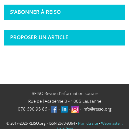
S'ABONNER À REISO
PROPOSER UN ARTICLE
REISO Revue d'information sociale
Rue de l'Académie 3
-
1005
Lausanne
078 690 95 86
-
-
-
-
info@reiso.org
© 2017-2026 REISO.org • ISSN 2673-9364 •
Plan du site
•
Webmaster :