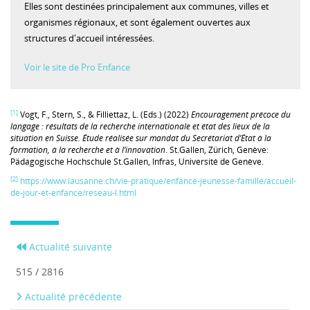
Elles sont destinées principalement aux communes, villes et
organismes régionaux, et sont également ouvertes aux
structures d'accueil intéressées.
Voir le site de Pro Enfance
[1]
Vogt, F., Stern, S., & Filliettaz, L. (Eds.) (2022)
Encouragement précoce du
langage : résultats de la recherche internationale et état des lieux de la
situation en Suisse. Étude réalisée sur mandat du Secrétariat d’État à la
formation, à la recherche et à l’innovation
. St.Gallen, Zürich, Genève:
Pädagogische Hochschule St.Gallen, Infras, Université de Genève.
[2]
https://www.lausanne.ch/vie-pratique/enfance-jeunesse-famille/accueil-
de-jour-et-enfance/reseau-l.html
Actualité suivante
515 / 2816
Actualité précédente