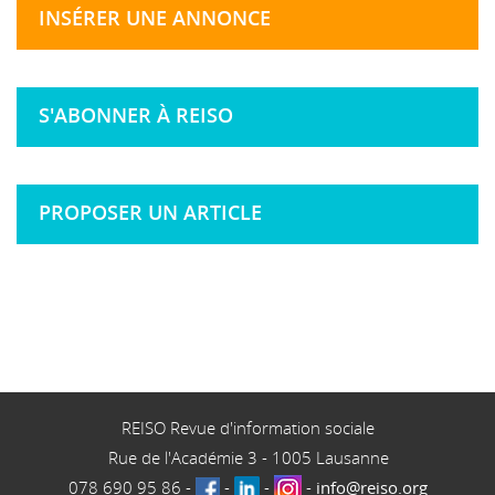
INSÉRER UNE ANNONCE
S'ABONNER À REISO
PROPOSER UN ARTICLE
REISO Revue d'information sociale
Rue de l'Académie 3
-
1005
Lausanne
078 690 95 86
-
-
-
-
info@reiso.org