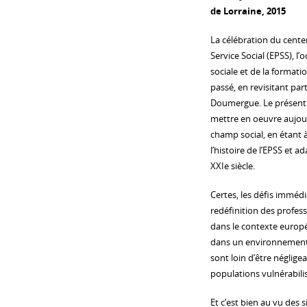
de Lorraine, 2015
La célébration du centen
Service Social (EPSS), l’
sociale et de la formati
passé, en revisitant par
Doumergue. Le présent ou
mettre en oeuvre aujourd
champ social, en étant à
l’histoire de l’EPSS et
XXIe siècle.
Certes, les défis immédi
redéfinition des profess
dans le contexte europé
dans un environnement d
sont loin d’être néglige
populations vulnérabilis
Et c’est bien au vu des s