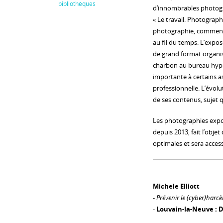
bibliothèques
d’innombrables photogra
« Le travail. Photograph
photographie, comment 
au fil du temps. L’expos
de grand format organi
charbon au bureau hype
importante à certains as
professionnelle. L’évol
de ses contenus, sujet q
Les photographies expo
depuis 2013, fait l’obje
optimales et sera access
Michele Elliott
-
Prévenir le (cyber)harcè
-
Louvain-la-Neuve : D