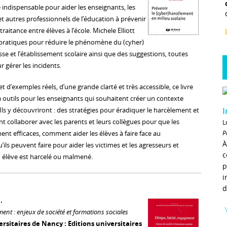
 indispensable pour aider les enseignants, les
t autres professionnels de l’éducation à prévenir
raitance entre élèves à l’école. Michele Elliott
 pratiques pour réduire le phénomène du (cyher)
se et l’établissement scolaire ainsi que des suggestions, toutes
r gérer les incidents.
t d’exemples réels, d’une grande clarté et très accessible, ce livre
à outils pour les enseignants qui souhaitent créer un contexte
I
 Ils y découvriront : des stratégies pour éradiquer le harcèlement et
 collaborer avec les parents et leurs collègues pour que les
L
P
ent efficaces, comment aider les élèves à faire face au
À
ils peuvent faire pour aider les victimes et les agresseurs et
c
élève est harcelé ou malmené.
p
i
d
.
ment : enjeux de société et formations sociales
rsitaires de Nancy : Editions universitaires