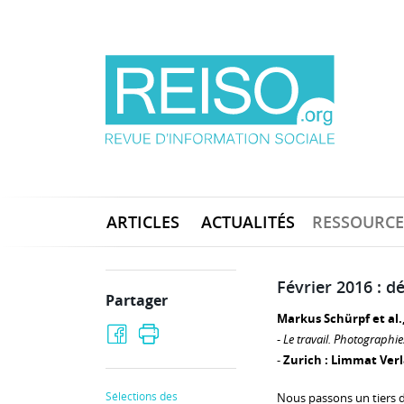
ARTICLES
ACTUALITÉS
RESSOURCE
Février 2016 : d
Partager
Markus Schürpf et al.
-
Le travail. Photographi
-
Zurich : Limmat Verl
Sélections des
Nous passons un tiers de 