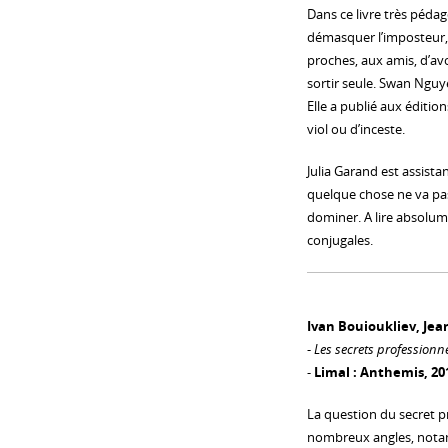
Dans ce livre très péda
démasquer l’imposteur, r
proches, aux amis, d’av
sortir seule. Swan Ngu
Elle a publié aux éditi
viol ou d’inceste.
Julia Garand est assist
quelque chose ne va pa
dominer. A lire absolum
conjugales.
Ivan Bouioukliev, Jean
-
Les secrets professionn
-
Limal : Anthemis, 20
La question du secret p
nombreux angles, notam