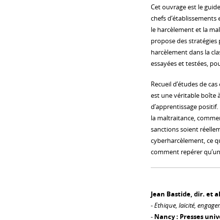
Cet ouvrage est le guide
chefs d’établissements e
le harcèlement et la malt
propose des stratégies
harcèlement dans la clas
essayées et testées, pou
Recueil d’études de cas e
est une véritable boîte 
d’apprentissage positif.
la maltraitance, comment
sanctions soient réellem
cyberharcèlement, ce qu’
comment repérer qu’un 
Jean Bastide, dir. et al
-
Ethique, laïcité, engage
-
Nancy : Presses unive