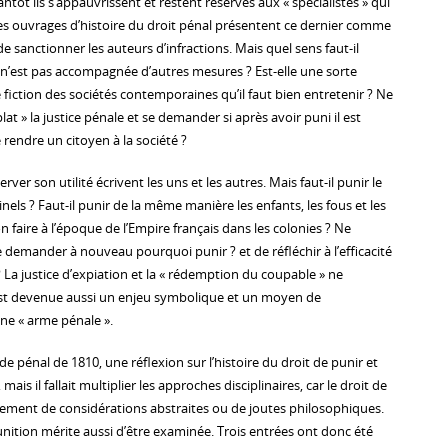
ntôt ils s’appauvrissent et restent réservés aux « spécialistes » qui
s ouvrages d’histoire du droit pénal présentent ce dernier comme
de sanctionner les auteurs d’infractions. Mais quel sens faut-il
e n’est pas accompagnée d’autres mesures ? Est-elle une sorte
 fiction des sociétés contemporaines qu’il faut bien entretenir ? Ne
plat » la justice pénale et se demander si après avoir puni il est
 rendre un citoyen à la société ?
erver son utilité écrivent les uns et les autres. Mais faut-il punir le
inels ? Faut-il punir de la même manière les enfants, les fous et les
n faire à l’époque de l’Empire français dans les colonies ? Ne
e demander à nouveau pourquoi punir ? et de réfléchir à l’efficacité
 ? La justice d’expiation et la « rédemption du coupable » ne
 est devenue aussi un enjeu symbolique et un moyen de
ne « arme pénale ».
de pénal de 1810, une réflexion sur l’histoire du droit de punir et
mais il fallait multiplier les approches disciplinaires, car le droit de
lement de considérations abstraites ou de joutes philosophiques.
nition mérite aussi d’être examinée. Trois entrées ont donc été