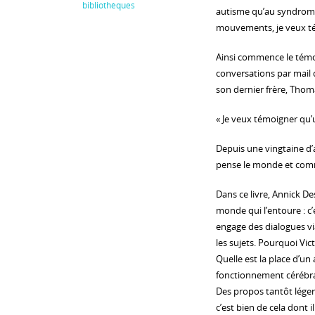
bibliothèques
autisme qu’au syndrome
mouvements, je veux tém
Ainsi commence le témoig
conversations par mail 
son dernier frère, Thoma
« Je veux témoigner qu’u
Depuis une vingtaine d’a
pense le monde et comm
Dans ce livre, Annick D
monde qui l’entoure : c
engage des dialogues vi
les sujets. Pourquoi Vic
Quelle est la place d’u
fonctionnement cérébral 
Des propos tantôt léger
c’est bien de cela dont il s