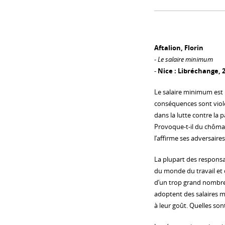
Aftalion, Florin
-
Le salaire minimum
-
Nice : Libréchange, 
Le salaire minimum est 
conséquences sont viole
dans la lutte contre la
Provoque-t-il du chôma
l’affirme ses adversaires
La plupart des respons
du monde du travail et 
d’un trop grand nombre 
adoptent des salaires m
à leur goût. Quelles son