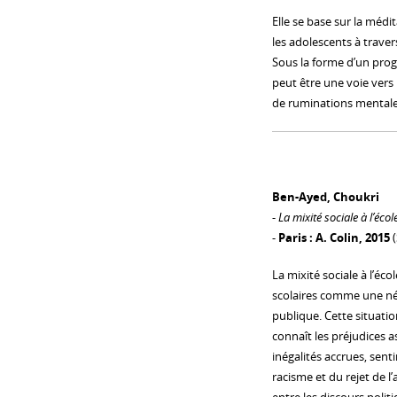
Elle se base sur la médi
les adolescents à travers
Sous la forme d’un pro
peut être une voie vers
de ruminations mentales
Ben-Ayed, Choukri
-
La mixité sociale à l’éco
-
Paris : A. Colin, 2015
(
La mixité sociale à l’éc
scolaires comme une néc
publique. Cette situati
connaît les préjudices a
inégalités accrues, sen
racisme et du rejet de l