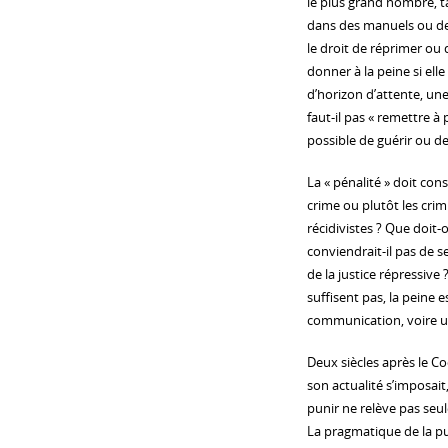
le plus grand nombre, ta
dans des manuels ou de
le droit de réprimer ou 
donner à la peine si ell
d’horizon d’attente, une
faut-il pas « remettre à 
possible de guérir ou de
La « pénalité » doit cons
crime ou plutôt les crim
récidivistes ? Que doit-o
conviendrait-il pas de s
de la justice répressive
suffisent pas, la peine
communication, voire u
Deux siècles après le Co
son actualité s’imposait, 
punir ne relève pas seu
La pragmatique de la pu