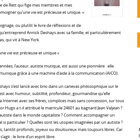
 de Rett qui fige mes membres et mes
oigner qu’une vie est précieuse et unique. »
nage, ou plutôt le livre de réflexions et de
qu’entreprend Annick Deshays avec sa famille, et particulièrement
s, qui vit à New York.
ne vie est précieuse et unique »
nnées, l’auteur, autiste mutique, est aussi une pionnière : elle
unique grâce à une machine d’aide à la communication (AICO).
eshays s’est lancé avec brio dans un canevas philosophique sur le
’est avec humour, subtilité, profondeur, gourmandise qu’elle
a Internet avec ses frères, complices mais sans concession, sur tous
tor Hugo a t-il attribué le matricule 24601 au bagnard Jean Valjean ?
n autiste dans le monde capitaliste ? Comment accompagner un
si particulier ? Quelles sont les utopies imaginées par un autiste ?
s, tantôt profonds, joyeux ou douloureux mais toujours libres. Car
’agit : le livre d’un esprit libre.