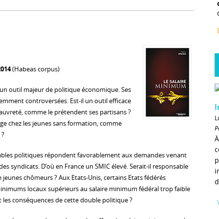
2014
(Habeas corpus)
un outil majeur de politique économique. Ses
mment controversées. Est-il un outil efficace
I
 pauvreté, comme le prétendent ses partisans ?
L
ge chez les jeunes sans formation, comme
P
 ?
À
c
ables politiques répondent favorablement aux demandes venant
p
des syndicats. D’où en France un SMIC élevé. Serait-il responsable
i
jeunes chômeurs ? Aux Etats-Unis, certains Etats fédérés
d
inimums locaux supérieurs au salaire minimum fédéral trop faible
t les conséquences de cette double politique ?