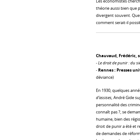
Les économistes chercha
théorie aussi bien que 
divergent souvent. Quel 
comment serait-il possi
Chauvaud, Frédéric, so
-
Le droit de punir : du s
-
Rennes : Presses uni
déviance)
En 1930, quelques année
d’assises,
André Gide sug
personnalité des crimin
connaît pas ?, se demanda
humaine, bien des régio
droit de punir a été et r
de demandes de réforme