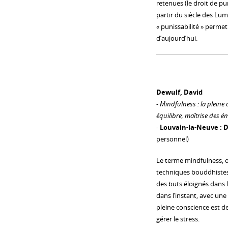
retenues (le droit de pu
partir du siècle des Lum
« punissabilité » perme
d’aujourd’hui.
Dewulf, David
-
Mindfulness : la pleine 
équilibre, maîtrise des é
-
Louvain-la-Neuve : D
personnel)
Le terme mindfulness, o
techniques bouddhistes 
des buts éloignés dans l
dans l’instant, avec une
pleine conscience est 
gérer le stress.