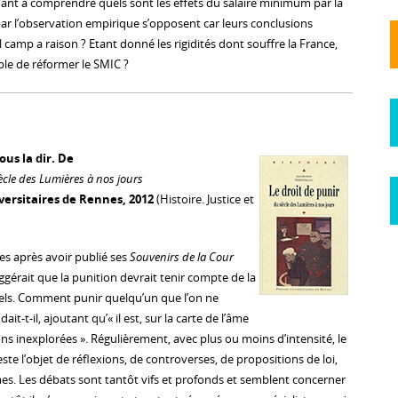
nt à comprendre quels sont les effets du salaire minimum par la
par l’observation empirique s’opposent car leurs conclusions
camp a raison ? Etant donné les rigidités dont souffre la France,
ble de réformer le SMIC ?
us la dir. De
iècle des Lumières à nos jours
versitaires de Rennes, 2012
(Histoire. Justice et
s après avoir publié ses
Souvenirs de la Cour
gérait que la punition devrait tenir compte de la
els. Comment punir quelqu’un que l’on ne
it-t-il, ajoutant qu’« il est, sur la carte de l’âme
ns inexplorées ». Régulièrement, avec plus ou moins d’intensité, le
este l’objet de réflexions, de controverses, de propositions de loi,
s. Les débats sont tantôt vifs et profonds et semblent concerner