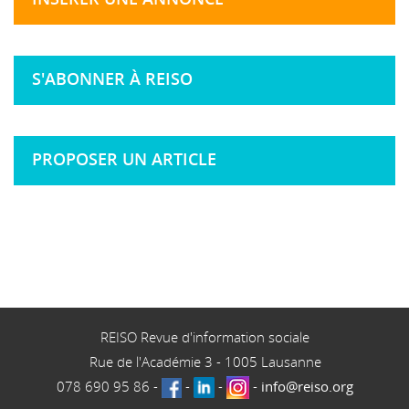
S'ABONNER À REISO
PROPOSER UN ARTICLE
REISO Revue d'information sociale
Rue de l'Académie 3
-
1005
Lausanne
078 690 95 86
-
-
-
-
info@reiso.org