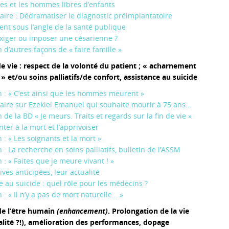
s et les hommes libres d’enfants
re : Dédramatiser le diagnostic préimplantatoire
ent sous l’angle de la santé publique
xiger ou imposer une césarienne ?
n d’autres façons de « faire famille »
de vie : respect de la volonté du patient ; « acharnement
 et/ou soins palliatifs/de confort, assistance au suicide
 : « C’est ainsi que les hommes meurent »
re sur Ezekiel Emanuel qui souhaite mourir à 75 ans…
de la BD « Je meurs. Traits et regards sur la fin de vie »
ter à la mort et l’apprivoiser
 : « Les soignants et la mort »
: La recherche en soins palliatifs, bulletin de l’ASSM
: « Faites que je meure vivant ! »
ives anticipées, leur actualité
e au suicide : quel rôle pour les médecins ?
: « Il n’y a pas de mort naturelle… »
de l’être humain
(enhancement)
. Prolongation de la vie
alité ?!), amélioration des performances, dopage