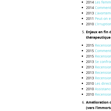
2014
Les femme
2014
Commentai
2013
L’avortem
2011
Peut-on e
2010
L’irruptio
Enjeux en fin 
thérapeutique »
2015
Recension
2015
Commentai
2015
Recension 
2013
Se confron
2013
Recension
2013
Recension 
2013
Recension 
2010
Les direct
2010
Assistanc
2010
Recension 
Amélioration 
(vers l’immort