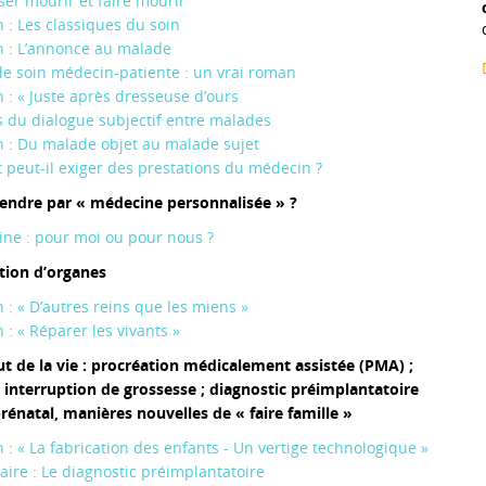
sser mourir et faire mourir
 : Les classiques du soin
 : L’annonce au malade
de soin médecin-patiente : un vrai roman
 : « Juste après dresseuse d’ours
s du dialogue subjectif entre malades
 : Du malade objet au malade sujet
t peut-il exiger des prestations du médecin ?
tendre par « médecine personnalisée » ?
ne : pour moi ou pour nous ?
tion d’organes
 : « D’autres reins que les miens »
 : « Réparer les vivants »
t de la vie : procréation médicalement assistée (PMA) ;
 interruption de grossesse ; diagnostic préimplantatoire
rénatal, manières nouvelles de « faire famille »
 : « La fabrication des enfants - Un vertige technologique »
re : Le diagnostic préimplantatoire