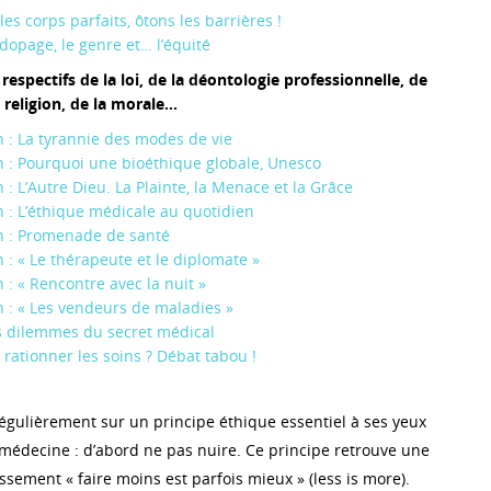
es corps parfaits, ôtons les barrières !
 dopage, le genre et… l’équité
 respectifs de la loi, de la déontologie professionnelle, de
a religion, de la morale…
 : La tyrannie des modes de vie
 : Pourquoi une bioéthique globale, Unesco
 : L’Autre Dieu. La Plainte, la Menace et la Grâce
 : L’éthique médicale au quotidien
n : Promenade de santé
 : « Le thérapeute et le diplomate »
 : « Rencontre avec la nuit »
 : « Les vendeurs de maladies »
s dilemmes du secret médical
ationner les soins ? Débat tabou !
régulièrement sur un principe éthique essentiel à ses yeux
a médecine : d’abord ne pas nuire. Ce principe retrouve une
tissement « faire moins est parfois mieux » (less is more).