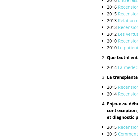
2016
Entre lai
2016
Recension
2015
Recension
2013
Relation 
2013
Recension
2012
Les vertu
2010
Recension
2010
Le patien
Que faut-il en
2014
La médeci
La transplanta
2015
Recension
2014
Recension
Enjeux au débu
contraception,
et diagnostic p
2015
Recension
2015
Commentai