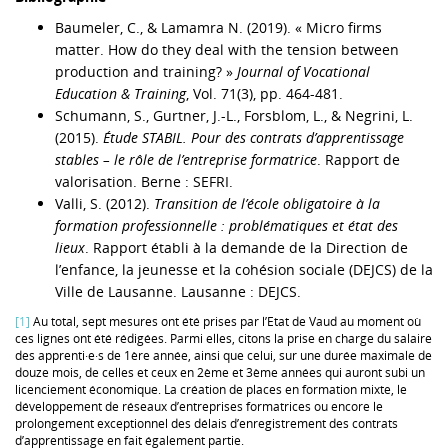
Baumeler, C., & Lamamra N. (2019). « Micro firms
matter. How do they deal with the tension between
production and training? »
Journal of Vocational
Education & Training
, Vol. 71(3), pp. 464-481.
Schumann, S., Gurtner, J.-L., Forsblom, L., & Negrini, L.
(2015).
Étude STABIL. Pour des contrats d’apprentissage
stables – le rôle de l’entreprise formatrice
. Rapport de
valorisation. Berne : SEFRI.
Valli, S. (2012).
Transition de l’école obligatoire à la
formation professionnelle : problématiques et état des
lieux
. Rapport établi à la demande de la Direction de
l’enfance, la jeunesse et la cohésion sociale (DEJCS) de la
Ville de Lausanne. Lausanne : DEJCS.
[1]
Au total, sept mesures ont été prises par l’Etat de Vaud au moment où
ces lignes ont été rédigées. Parmi elles, citons la prise en charge du salaire
des apprenti·e·s de 1ère année, ainsi que celui, sur une durée maximale de
douze mois, de celles et ceux en 2ème et 3ème années qui auront subi un
licenciement économique. La création de places en formation mixte, le
développement de réseaux d’entreprises formatrices ou encore le
prolongement exceptionnel des délais d’enregistrement des contrats
d’apprentissage en fait également partie.