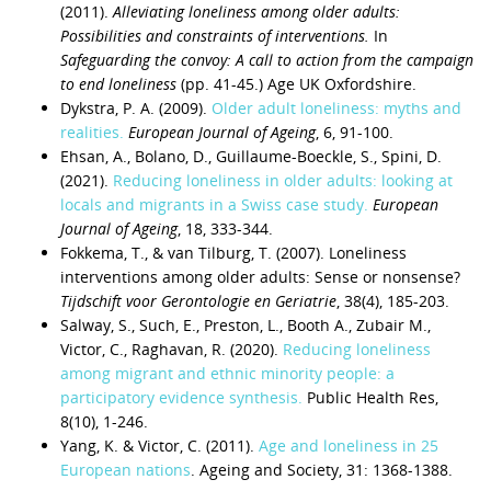
(2011).
Alleviating loneliness among older adults:
Possibilities and constraints of interventions.
In
Safeguarding the convoy: A call to action from the campaign
to end loneliness
(pp. 41-45.) Age UK Oxfordshire.
Dykstra, P. A. (2009).
Older adult loneliness: myths and
realities.
European Journal of Ageing
, 6, 91-100.
Ehsan, A., Bolano, D., Guillaume-Boeckle, S., Spini, D.
(2021).
Reducing loneliness in older adults: looking at
locals and migrants in a Swiss case study.
European
Journal of Ageing
, 18, 333-344.
Fokkema, T., & van Tilburg, T. (2007). Loneliness
interventions among older adults: Sense or nonsense?
Tijdschift voor Gerontologie en Geriatrie
, 38(4), 185-203.
Salway, S., Such, E., Preston, L., Booth A., Zubair M.,
Victor, C., Raghavan, R. (2020).
Reducing loneliness
among migrant and ethnic minority people: a
participatory evidence synthesis.
Public Health Res,
8(10), 1-246.
Yang, K. & Victor, C. (2011).
Age and loneliness in 25
European nations
. Ageing and Society, 31: 1368-1388.