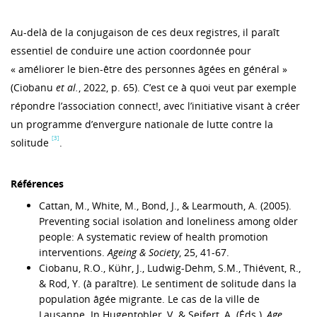
Au-delà de la conjugaison de ces deux registres, il paraît
essentiel de conduire une action coordonnée pour
« améliorer le bien-être des personnes âgées en général »
(Ciobanu
et al.
, 2022, p. 65). C’est ce à quoi veut par exemple
répondre l’association connect!, avec l’initiative visant à créer
un programme d’envergure nationale de lutte contre la
[3]
solitude
.
Références
Cattan, M., White, M., Bond, J., & Learmouth, A. (2005).
Preventing social isolation and loneliness among older
people: A systematic review of health promotion
interventions.
Ageing & Society
, 25, 41-67.
Ciobanu, R.O., Kühr, J., Ludwig-Dehm, S.M., Thiévent, R.,
& Rod, Y. (à paraître). Le sentiment de solitude dans la
population âgée migrante. Le cas de la ville de
Lausanne. In Hugentobler, V. & Seifert, A. (Éds.),
Age