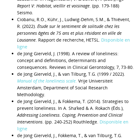
Report V: Habitat, vieillir et voisinage
. (pp. 179-188)
Seismo.
Ciobanu, R.O., Kühr, J., Ludwig-Dehm, S.M., & Thiévent,
R. (2022).
Étude sur le sentiment de solitude chez les
personnes âgées de 75 ans et plus résidant en ville de
Lausanne
. Rapport de recherche, HETSL.
Disponible en
ligne
de Jong Gierveld, J. (1998). A review of loneliness:
concept and definitions, determinants and
consequences. Reviews in Clinical Gerontology, 7, 73-80.
de Jong Gierveld, J., & van Tilburg, T.G. (1999 / 2022).
Manual of the loneliness scale
.
Vrije Universiteit
Amsterdam, Department of Social Research
Methodology.
de Jong Gierveld, J., & Fokkema, T. (2014). Strategies to
prevent loneliness. In A. Sha’ked & A. Rokach (Éds.),
Addressing Loneliness
.
Coping, Prevention and Clinical
Interventions
. (pp. 240-252) Routhledge.
Disponible en
ligne
de Jong Gierveld, J., Fokkema, T., & van Tilburg, T.G.