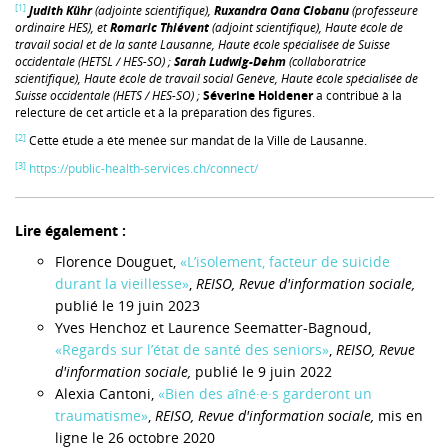
[1]
Judith Kühr
(adjointe scientifique),
Ruxandra Oana Ciobanu
(professeure
ordinaire HES), et
Romaric Thiévent
(adjoint scientifique), Haute école de
travail social et de la
santé
Lausanne, Haute école spécialisée de Suisse
occidentale (HETSL / HES-SO) ;
Sarah Ludwig-Dehm
(
collaboratrice
scientifique
), Haute école de travail social Genève, Haute école spécialisée de
Suisse occidentale (HETS / HES-SO) ;
Séverine Holdener
a contribué à la
relecture de cet article et à la préparation des figures.
[2]
Cette étude a été menée sur mandat de la Ville de Lausanne.
[3]
https://public-health-services.ch/connect/
Lire également :
Florence Douguet,
«L’isolement, facteur de suicide
durant la vieillesse»
,
REISO, Revue d'information sociale,
publié le 19 juin 2023
Yves Henchoz et Laurence Seematter-Bagnoud,
«Regards sur l’état de santé des seniors»
,
REISO, Revue
d'information sociale,
publié le 9 juin 2022
Alexia Cantoni,
«Bien des aîné·e·s garderont un
traumatisme»
,
REISO, Revue d'information sociale,
mis en
ligne le 26 octobre 2020