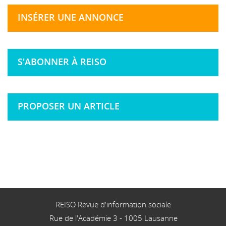
INSÉRER UNE ANNONCE
S'ABONNER À REISO
PROPOSER UN ARTICLE
REISO Revue d'information sociale
Rue de l'Académie 3
-
1005
Lausanne