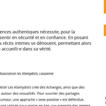
dences authentiques nécessite, pour la
sentir en sécurité et en confiance. En posant
es récits intimes se dénouent, permettant alors
 accueilli·e dans sa vérité.
 Association les Klamydia’s, Lausanne
ation Les Klamydia’s crée des échanges, ainsi que des
 autour des sexualités. Pour susciter des partages
’humour, une approche « sexe positive » est défendue.
nt utilisés pour entrer en lien, par exemple des ateliers