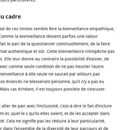
 du cadre
l de ces limites semble être la bienveillance empathique,
 Comme la bienveillance devient parfois une valeur
t fait le pari de la questionner continuellement, de la faire
climat authentique et sûr. Cette bienveillance n’empêche pas
t. Elle leur donne au contraire la possibilité d’exister, de
vec comme seule condition de ne pas heurter l’autre.
bienveillance à elle seule ne saurait par ailleurs pas
pos énoncés ne blesseront personne, qu’il n’y a pas eu
 Mais cas échéant, il est toujours possible de s’excuser.
ller de pair avec l’inclusivité, c’est-à-dire le fait d’inclure
nt·es ,quel·le·s qu’ils·elles soient, et de les accepter dans
té. Cela ne signifie pas les réduire à leur particularité,
 dans l’ensemble de la diversité de leur parcours et de