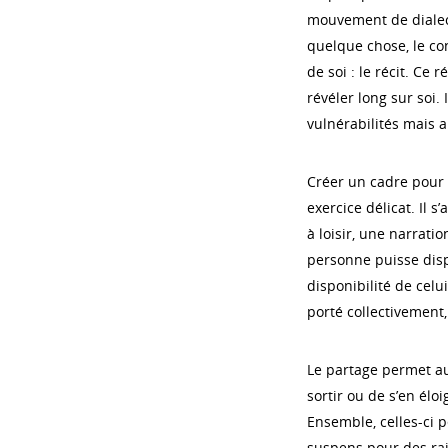
mouvement de dialec
quelque chose, le co
de soi : le récit. Ce r
révéler long sur soi.
vulnérabilités mais a
Créer un cadre pour p
exercice délicat. Il 
à loisir, une narratio
personne puisse dispo
disponibilité de celui
porté collectivement,
Le partage permet auss
sortir ou de s’en élo
Ensemble, celles-ci 
suspens pour des rai