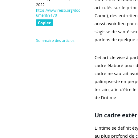
2022,
articulés sur le princ
https://www.reiso.org/doc
ument/9170
Game), des entretien
Copier
aussi avoir lieu par c
s’agisse de santé sex
parlons de quelque ch
Sommaire des articles
Cet article vise à pa
cadre élaboré pour d
cadre ne saurait avoi
palimpseste en perpét
terrain, afin d’être 
de l’intime.
Un cadre extéri
L’intime se définit é
au plus profond de c