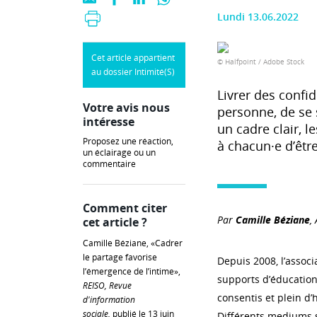
Lundi 13.06.2022
Cet article appartient
© Halfpoint / Adobe Stock
au dossier Intimité(S)
Livrer des confi
Votre avis nous
personne, de se 
intéresse
un cadre clair, l
Proposez une réaction,
à chacun·e d’être
un éclairage ou un
commentaire
Comment citer
Par
Camille Béziane
,
cet article ?
Camille Béziane, «Cadrer
le partage favorise
Depuis 2008, l’associ
l’émergence de l’intime»,
supports d’éducation
REISO, Revue
consentis et plein d
d'information
sociale,
publié le 13 juin
Différents mediums so