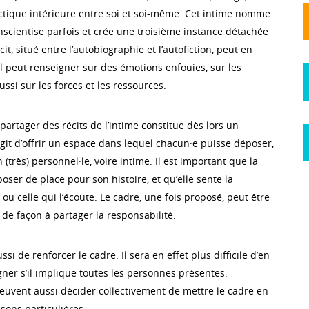
tique intérieure entre soi et soi-même. Cet intime nomme
nscientise parfois et crée une troisième instance détachée
écit, situé entre l’autobiographie et l’autofiction, peut en
 Il peut renseigner sur des émotions enfouies, sur les
ussi sur les forces et les ressources.
artager des récits de l’intime constitue dès lors un
s’agit d’offrir un espace dans lequel chacun·e puisse déposer,
n (très) personnel·le, voire intime. Il est important que la
ser de place pour son histoire, et qu’elle sente la
 ou celle qui l’écoute. Le cadre, une fois proposé, peut être
 de façon à partager la responsabilité.
i de renforcer le cadre. Il sera en effet plus difficile d’en
igner s’il implique toutes les personnes présentes.
peuvent aussi décider collectivement de mettre le cadre en
sons particulières.