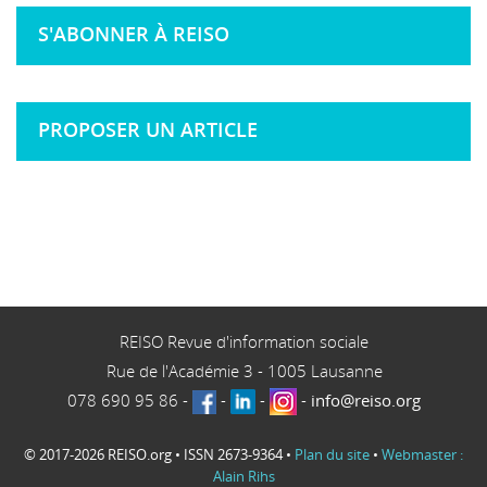
S'ABONNER À REISO
PROPOSER UN ARTICLE
REISO Revue d'information sociale
Rue de l'Académie 3
-
1005
Lausanne
078 690 95 86
-
-
-
-
info@reiso.org
© 2017-2026 REISO.org • ISSN 2673-9364 •
Plan du site
•
Webmaster :
Alain Rihs